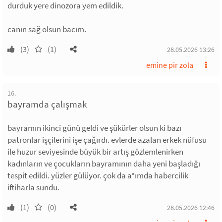
durduk yere dinozora yem edildik.
canın sağ olsun bacım.
(3)
(1)
28.05.2026 13:26
emine pir zola
16.
bayramda çalışmak
bayramın ikinci günü geldi ve şükürler olsun ki bazı
patronlar işçilerini işe çağırdı. evlerde azalan erkek nüfusu
ile huzur seviyesinde büyük bir artış gözlemlenirken
kadınların ve çocukların bayramının daha yeni başladığı
tespit edildi. yüzler gülüyor. çok da a*ımda habercilik
iftiharla sundu.
(1)
(0)
28.05.2026 12:46