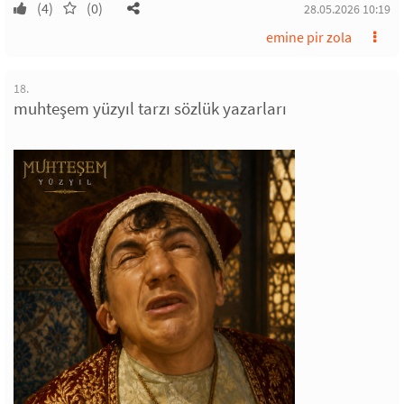
(4)
(0)
28.05.2026 10:19
emine pir zola
18.
muhteşem yüzyıl tarzı sözlük yazarları