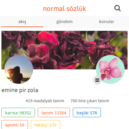
normal sözlük
akış
gündem
konular
emine pir zola
419 madalyalı tanım
760 öne çıkan tanım
karma: 98352
tanım: 11564
başlık: 578
apolet: 10
takipçi: 176