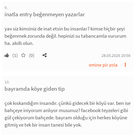
9.
inatla entry beğenmeyen yazarlar
yav siz kimsiniz de inat etsin bu insanlar? kimse hiçbir şeyi
beğenmek zorunda değil. hepinizi su tabancamla vururum
ha. akıllı olun.
(1)
(0)
28.05.2026 20:56
emine pir zola
10.
bayramda köye giden tip
çok kıskandığım insandır. çünkü gidecek bir köyü var. ben ise
bahçeye iniyorum anlıyor musunuz? facebook teyzeleri gibi
gül çekiyorum bahçede. bayram olduğu için herkes köyüne
gitmiş ve tek bir insan tanesi bile yok.