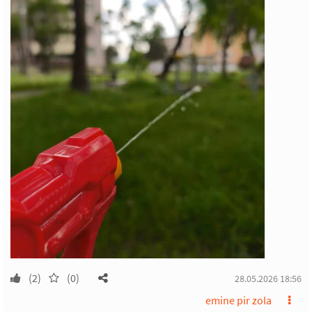
(2)
(0)
28.05.2026 18:56
emine pir zola