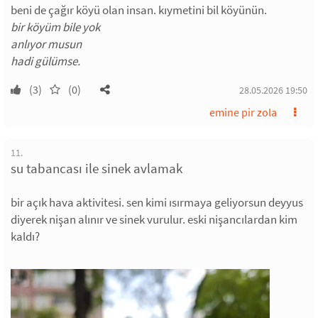
beni de çağır köyü olan insan. kıymetini bil köyünün.
bir köyüm bile yok
anlıyor musun
hadi gülümse.
(3)
(0)
28.05.2026 19:50
emine pir zola
11.
su tabancası ile sinek avlamak
bir açık hava aktivitesi. sen kimi ısırmaya geliyorsun deyyus
diyerek nişan alınır ve sinek vurulur. eski nişancılardan kim
kaldı?