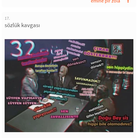
emine pir zola
17.
sözlük kavgası