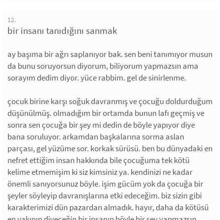
12.
bir insanı tanıdığını sanmak
ay başıma bir ağrı saplanıyor bak. sen beni tanımıyor musun
da bunu soruyorsun diyorum, biliyorum yapmazsın ama
sorayım dedim diyor. yüce rabbim. gel de sinirlenme.
çocuk birine karşı soğuk davranmış ve çocuğu doldurduğum
düşünülmüş. olmadığım bir ortamda bunun lafı geçmiş ve
sonra sen çocuğa bir şey mi dedin de böyle yapıyor diye
bana soruluyor. arkamdan başkalarına sorma aslan
parçası, gel yüzüme sor. korkak sürüsü. ben bu dünyadaki en
nefret ettiğim insan hakkında bile çocuğuma tek kötü
kelime etmemişim ki siz kimsiniz ya. kendinizi ne kadar
önemli sanıyorsunuz böyle. işim gücüm yok da çocuğa bir
şeyler söyleyip davranışlarına etki edeceğim. biz sizin gibi
karakterimizi dün pazardan almadık. hayır, daha da kötüsü
en yakının diyeceğin bir insanın böyle bir şey yapmazsın