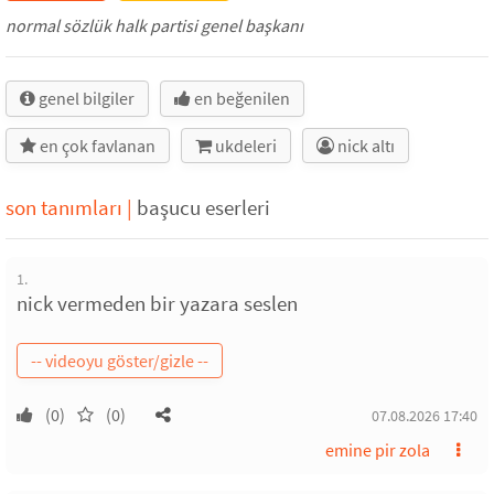
normal sözlük halk partisi genel başkanı
genel bilgiler
en beğenilen
en çok favlanan
ukdeleri
nick altı
son tanımları
|
başucu eserleri
1.
nick vermeden bir yazara seslen
(0)
(0)
07.08.2026 17:40
emine pir zola