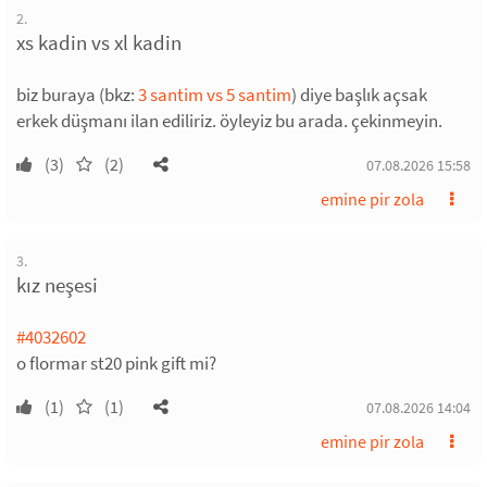
2.
xs kadin vs xl kadin
biz buraya (bkz:
3 santim vs 5 santim
) diye başlık açsak
erkek düşmanı ilan ediliriz. öyleyiz bu arada. çekinmeyin.
(3)
(2)
07.08.2026 15:58
emine pir zola
3.
kız neşesi
#4032602
o flormar st20 pink gift mi?
(1)
(1)
07.08.2026 14:04
emine pir zola