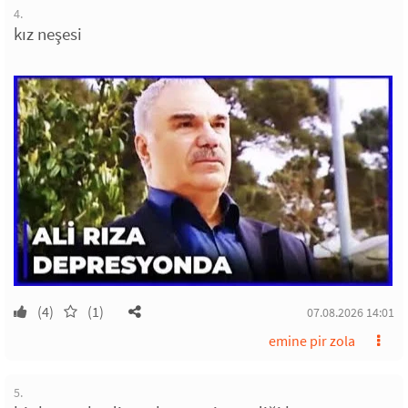
4.
kız neşesi
(4)
(1)
07.08.2026 14:01
emine pir zola
5.