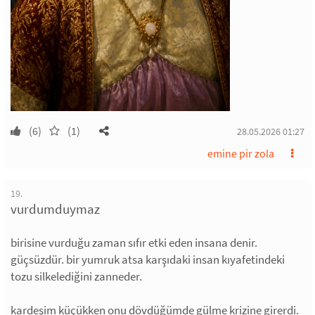
(6)
(1)
28.05.2026 01:27
emine pir zola
19.
vurdumduymaz
birisine vurduğu zaman sıfır etki eden insana denir.
güçsüzdür. bir yumruk atsa karşıdaki insan kıyafetindeki
tozu silkelediğini zanneder.
kardeşim küçükken onu dövdüğümde gülme krizine girerdi.