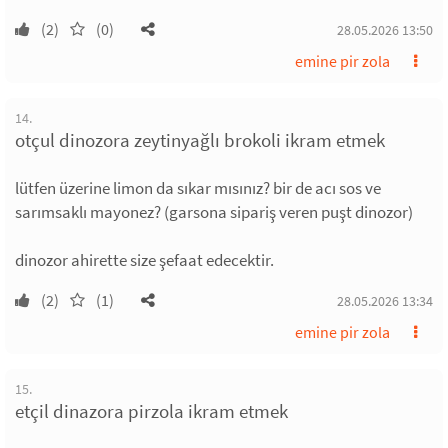
(2)
(0)
28.05.2026 13:50
emine pir zola
14.
otçul dinozora zeytinyağlı brokoli ikram etmek
lütfen üzerine limon da sıkar mısınız? bir de acı sos ve
sarımsaklı mayonez? (garsona sipariş veren puşt dinozor)
dinozor ahirette size şefaat edecektir.
(2)
(1)
28.05.2026 13:34
emine pir zola
15.
etçil dinazora pirzola ikram etmek