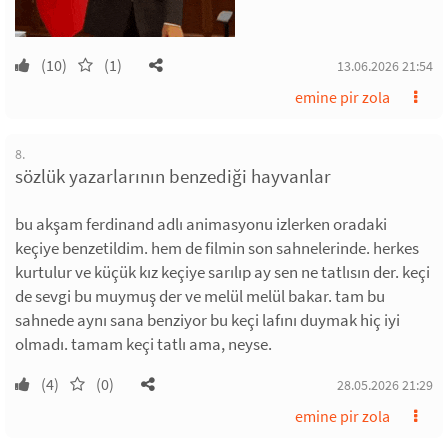
(10)
(1)
13.06.2026 21:54
emine pir zola
8.
sözlük yazarlarının benzediği hayvanlar
bu akşam ferdinand adlı animasyonu izlerken oradaki
keçiye benzetildim. hem de filmin son sahnelerinde. herkes
kurtulur ve küçük kız keçiye sarılıp ay sen ne tatlısın der. keçi
de sevgi bu muymuş der ve melül melül bakar. tam bu
sahnede aynı sana benziyor bu keçi lafını duymak hiç iyi
olmadı. tamam keçi tatlı ama, neyse.
(4)
(0)
28.05.2026 21:29
emine pir zola