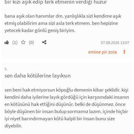
bir kızı aşık edip terk etmenin verdiği huzur
bana aşık olan hanımlar dm. yanlışlıkla sizi kendime aşık
etmiş olabilirim ama sizi asla terk etmem. ben hepizine
yetecek kadar gönlü geniş biriyim.
(1)
(0)
07.08.2026 13:07
emine pir zola
6.
sen daha kötülerine layıksın
sen beni hak etmiyorsun köpoğlu demenin kibar şeklidir. kişi
kendini daha iyilerine layık gördüğü için karşısındaki insanın
en kötüsünü hak ettiğini düşünür. belki de düşünmez. önce
böyle düşünen bir insan bulup sormamız lazım. içinde hiçbir
iyi niyet barındırmayan kötü kalpli bir insan bunu size
diyebilir.