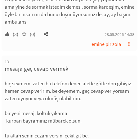
ama yine de sormak istedim demesi. sorma kardeşim, emine
öyle bir insan mı da bunu düşünüyorsunuz de. ay, ay başım.
ambulans.
(3)
(0)
28.05.2026 14:38
emine pir zola
13.
mesaja geç cevap vermek
hiç sevmem. zaten bu telefon denen aletle götle don gibiyiz.
hemen cevap veririm. bekleyemem. geç cevap veriyorsam
zaten uyuyor veya ölmüş olabilirim.
bir yeni mesaj: koltuk yıkama
-kurban bayramınız mübarek olsun.
tü allah senin cezanı versin. çekil git be.