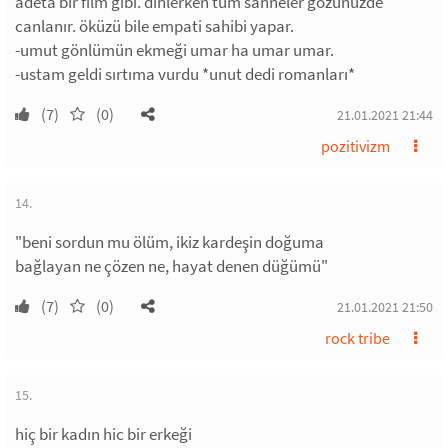
adeta bir film gibi. dinlerken tüm sahneler gözünüzde
canlanır. öküzü bile empati sahibi yapar.
-umut gönlümün ekmeği umar ha umar umar.
-ustam geldi sırtıma vurdu *unut dedi romanları*
(7)
(0)
21.01.2021 21:44
pozitivizm
14.
"beni sordun mu ölüm, ikiz kardeşin doğuma
bağlayan ne çözen ne, hayat denen düğümü"
(7)
(0)
21.01.2021 21:50
rock tribe
15.
hiç bir kadın hic bir erkeği