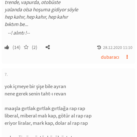
trende, vapurda, otobüste
yalanda olsa hoşuma gidiyor söyle
hep kahır, hep kahır, hep kahır
bıktım be...
(14)
(2)
28.12.2020 11:10
dubaracı
7.
yok içmeye bir şişe bile ayran
nene gerek senin taht-ı revan
maaşla gırtlak gırtlak gırtlağa rap rap
liberal, miberal malı kap, götür al rap rap
eriyor liralar, mark kap, dolar al rap rap