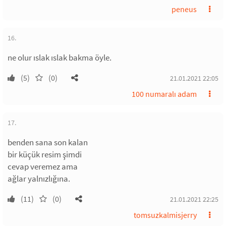
peneus
16.
ne olur ıslak ıslak bakma öyle.
(5)
(0)
21.01.2021 22:05
100 numaralı adam
17.
benden sana son kalan
bir küçük resim şimdi
cevap veremez ama
ağlar yalnızlığına.
(11)
(0)
21.01.2021 22:25
tomsuzkalmisjerry