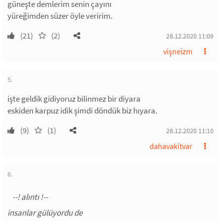
güneşte demlerim senin çayını
yüreğimden süzer öyle veririm.
(21)
(2)
28.12.2020 11:09
vişneizm
5.
işte geldik gidiyoruz bilinmez bir diyara
eskiden karpuz idik şimdi döndük biz hıyara.
(9)
(1)
28.12.2020 11:10
dahavakitvar
6.
insanlar gülüyordu de