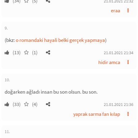
(34)
(5)
21.01.2021 21:32
eraa
9.
(bkz:
o romandaki hayali belki gerçek yapmaya
)
(13)
(1)
21.01.2021 21:34
hidir amca
10.
doğarken ağladı insan bu son olsun. bu son.
(33)
(4)
21.01.2021 21:36
yaprak sarma fan kılap
11.