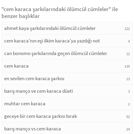
"cem karaca şarkılarındaki ölümcül cümleler" ile
benzer başlıklar
ahmet kaya şarkılarındaki ölümcül cümleler
122
cem karaca'nın eşi ilkim karaca'ya yazdığı not
4
can bonomo şarkılarında geçen ölümcül cümleler
12
cem karaca
135
en sevilen cem karaca şarkısı
13
barış manço ve cem karaca düeti
3
muhtar cem karaca
2
geceye bir cem karaca şarkısı bırak
52
barış manço vs cem karaca
24