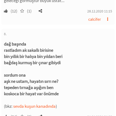
geleceği görmüştür büyük üstat...
(12)
(1)
28.12.2020 11:15
calcifer
8.
dağ başında
rastladım ak sakallı birisine
bin yıllık bir halıya bin yıldan beri
bağdaş kurmuş bir çınar gibiydi
sordum ona
aşk ne ustam, hayatın sırrı ne?
tepeden tırnağa aşığım ben
koskoca bir hayat var önümde
(bkz:
sevda kuşun kanadında
)