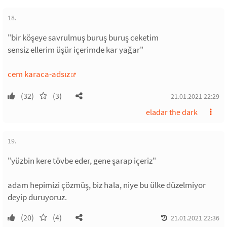
18.
"bir köşeye savrulmuş buruş buruş ceketim
sensiz ellerim üşür içerimde kar yağar"
cem karaca-adsız
(32)
(3)
21.01.2021 22:29
eladar the dark
19.
"yüzbin kere tövbe eder, gene şarap içeriz"
adam hepimizi çözmüş, biz hala, niye bu ülke düzelmiyor
deyip duruyoruz.
(20)
(4)
21.01.2021 22:36