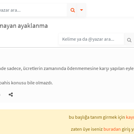
lmayan ayaklanma
nde sadece, ücretlerin zamanında ödenmemesine karşı yapılan eyle
bahis konusu bile olmazdı.
)
bu başlığa tanım girmek için
kayı
zaten üye iseniz
buradan
giriş y