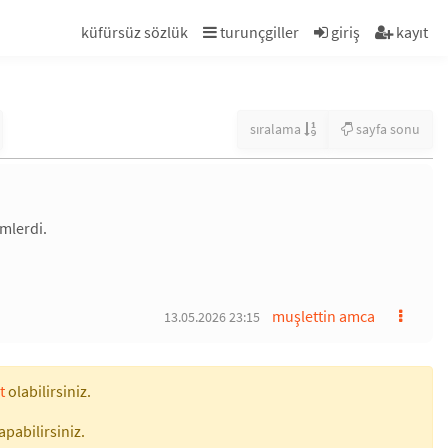
küfürsüz sözlük
turunçgiller
giriş
kayıt
sıralama
sayfa sonu
mlerdi.
muşlettin amca
13.05.2026 23:15
t
olabilirsiniz.
apabilirsiniz.