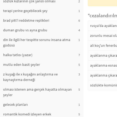
sözlük kızlarının çok şanslı olması
2
terapi yerine geçebilecek şey
1
"cezalandırıl
brad pitt'i reddetme replikleri
6
rusya'da ayakla
duman grubu vs ayna grubu
4
zorunlu mesai ol
din ile ilgili her tespitte sorunu insana atma
1
güdüsü
ali koç'un fenerb
halka tatlısı (yazar)
7
ayaklanma çıkara
mutlu eden basit şeyler
5
ayaklanma esnası
z kuşağı ile x kuşağını anlaştırma ve
3
ayaklanma çıkar
kaynaştırma derneği
sözlükte komünis
olması istenen ama gerçek hayatta olmayan
5
şeyler
gelecek planları
1
romantik komedi izleyen erkek
5