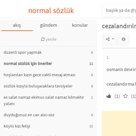
normal sözlük
cezalandırı
akış
gündem
konular
yenile
düzenli spor yapmak
6
1.
normal sözlük için öneriler
11
osmanlı devri
hoşlanılan kızın gece vakti mesaj atması
8
cezalandırma 
sözlük kızıyla buluşacaklara tavsiyeler
8
(1)
(1
es salat namaz ekimus salat namaz kılmaktır
1
yalanı
duyduğunuz en can alıcı söz
8
köylü kızı fetişi
15