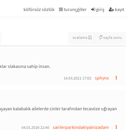
küfürsüz sözlük
turunçgiller
giriş
kayıt
sıralama
sayfa sonu
lar slakasına sahip insan.
sphynx
14.03.2021 17:02
aşayan kalabalık ailelerde cinler tarafından tecavüze uğrayan
sairlerparkindakiyalnizadam
04.01.2026 22:40