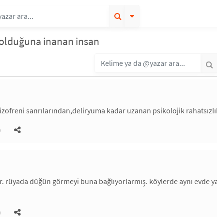
i olduğuna inanan insan
ofreni sanrılarından,deliryuma kadar uzanan psikolojik rahatsızlık
)
dır. rüyada düğün görmeyi buna bağlıyorlarmış. köylerde aynı evde y
)