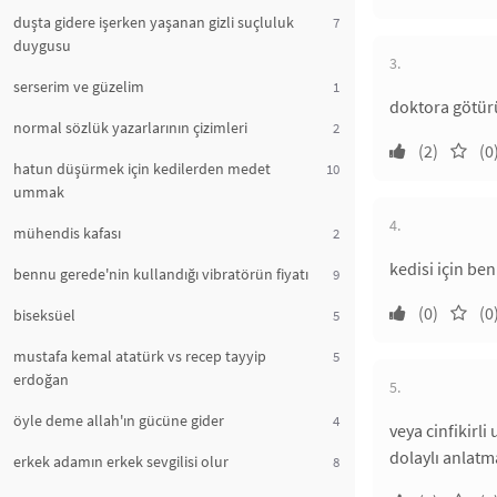
duşta gidere işerken yaşanan gizli suçluluk
7
duygusu
3.
serserim ve güzelim
1
doktora götürü
normal sözlük yazarlarının çizimleri
2
(2)
(0
hatun düşürmek için kedilerden medet
10
ummak
4.
mühendis kafası
2
kedisi için be
bennu gerede'nin kullandığı vibratörün fiyatı
9
(0)
(0
biseksüel
5
mustafa kemal atatürk vs recep tayyip
5
erdoğan
5.
öyle deme allah'ın gücüne gider
4
veya cinfikirli
dolaylı anlatm
erkek adamın erkek sevgilisi olur
8