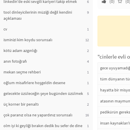
(0)
(0
linkedin'de eski sevgili kariyeri takip etmek
6
tool dinleyicilerinin müziği değil kendini
9
açıklaması
cv
1
isminizi kim koydu sorunsalı
12
kötü adam azgınlığı
2
"cinlerle evli
anın fotoğrafı
4
gece uyuyamadığı
mekan seçme rehberi
1
tüm dünyanın tü
oğlum misafirlere hoşgeldin desene
1
hayatta bir misy
gelecekte üzüleceğin şeye bugünden üzülmek
5
atasının maymun
üç korner bir penaltı
2
pedikürün gereks
çok paranız olsa ne yapardınız sorunsalı
16
insan kaynakları'
olm iyi ki geyliği bırakın dedik bu sefer de dine
1