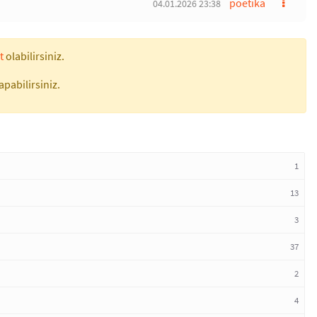
poetika
04.01.2026 23:38
t
olabilirsiniz.
apabilirsiniz.
1
13
3
37
2
4