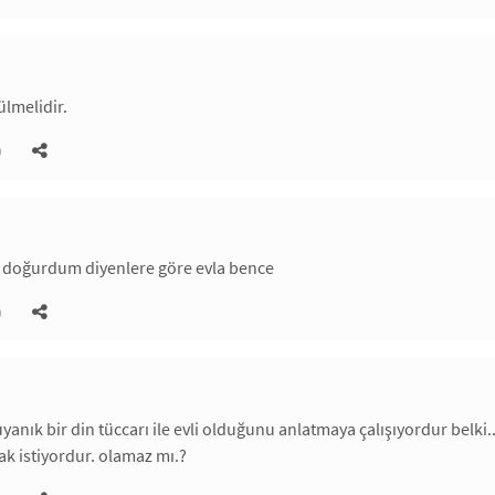
lmelidir.
)
n doğurdum diyenlere göre evla bence
)
 uyanık bir din tüccarı ile evli olduğunu anlatmaya çalışıyordur belk
ak istiyordur. olamaz mı.?