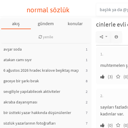
normal sözlük
cinlerle evl
akış
gündem
konular
yenile
avşar soda
1
1.
atakan camı sıyır
1
muhtemelen şiz
6 ağustos 2026 hradec kralove beşiktaş maçı
3
(3)
(0
geceye bir şarkı bırak
8
sevgiliyle yapılabilecek aktiviteler
2
2.
akraba dayanışması
2
sayıları fazla
bir üstteki yazar hakkında düşünülenler
7
kadınlar var.
sözlük yazarlarının fotoğrafları
7
(0)
(0