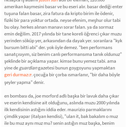
amerikan kaymesini basar ve bu eseri alır. basar dediği enter
tuşuna falan basar, zira fatura da kripto birim ile ödenir,
fiziki bir para yoktur ortada. neyse efenim, meşhur olur tabi
bu olay. herkes alınan manavı sorar falan. ya da sormaz
emin değilim. 2017 yılında bir tane koreli öğrenci çıkar muzu
yerinden söküp yer, arkasından da dayak yer. soranlara "kyk
bursum bitti abi" der. yok öyle demez. "ben performans
sanatçısıyım, siz benim canlı performansıma tanık oldunuz"
şeklinde bir açıklama yapar. kimse bunu yemez tabi. ama
yine de
guardian
gazetesi bunun goygoyunu yapmaktan
geri durmaz
. çocuğa bir çorba ısmarlanır, "bir daha böyle
şeyler yapma" denir.
en bombası da, joe morford adlı başka bir lavuk daha çıkar
ve eserin kendisine ait olduğunu, aslında muzu 2000 yılında
ilk kendisinin astığını iddia eder. maurizio parmaklarını
çimdik yapar (italyan kendisi), "ulan it, bak bakalım o muz
ile bu muz aynı muz mu? senin astığın muz başka, benim