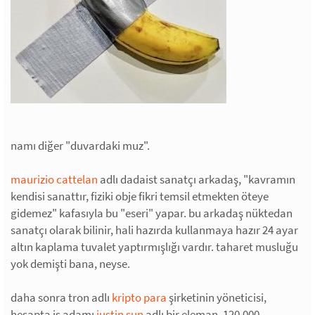
namı diğer "duvardaki muz".
maurizio cattelan
adlı dadaist sanatçı arkadaş, "kavramın
kendisi sanattır, fiziki obje fikri temsil etmekten öteye
gidemez" kafasıyla bu "eseri" yapar. bu arkadaş nüktedan
sanatçı olarak bilinir, hali hazırda kullanmaya hazır 24 ayar
altın kaplama tuvalet yaptırmışlığı vardır. taharet musluğu
yok demişti bana, neyse.
daha sonra tron adlı
kripto para
şirketinin yöneticisi,
hesapta iş adamı
justin sun
adlı bir eleman, 120.000