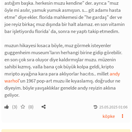
astığım başka. herkesin muzu kendine" der. ayrıca "muz
öyle mi asılır, yamuk yumuk asmışsın. s... git adamı hasta
etme" diye ekler. florida mahkemesi de "he gardaş" der ve
joe reyiz birkaç muz dışında bir halt alamaz. en son vitamin
bar işletiyordu florida' da, sonra ne yaptı takip etmedim.
muzun hikayesi kısaca böyle, muz görmek isteyenler
guggenheim museum'ların herhangi birine gidip görebilir.
en son çok sıra oluyor diye kaldırmışlar muzu. müzenin
sahibi kızmış. valla bana çok büyük kolpa geldi, kripto
mıripto ayağına kara para aklıyorlar hacıtıs.. millet
andy
warhol
'un 1967 pop-art muzu ile kıyaslamış. doğrudur ne
diyeyim. böyle yavşaklıklar genelde andy reyizin aklına
geliyor.
(3)
(0)
25.05.2025 01:06
köpke