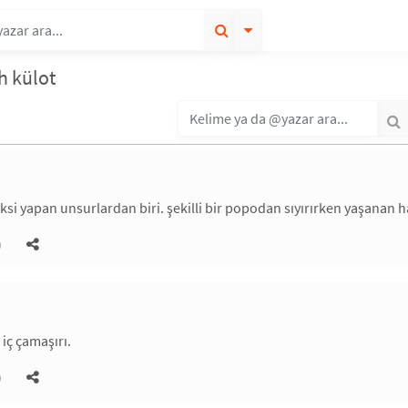
ah külot
ksi yapan unsurlardan biri. şekilli bir popodan sıyırırken yaşanan 
)
 iç çamaşırı.
)