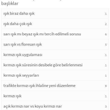
başlıklar
ışık biraz daha ışık
1
ışık daha çok ışık
2
sarı ışık mı beyaz ışık mı tercih edilmeli sorusu
6
sarı ışık vs floresan ışık
5
kırmızı ışık uygulaması
1
kırmızı ışık süresinin desibele göre belirlenmesi
1
kırmızı ışık seyyarları
1
trafikte kırmızı ışık ihlaline yeni düzenleme
8
kırmızı ışık
1
açık kırmızı nar vs koyu kırmızı nar
3