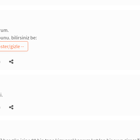
rum.
unu. bilirsiniz be:
)
i.
)