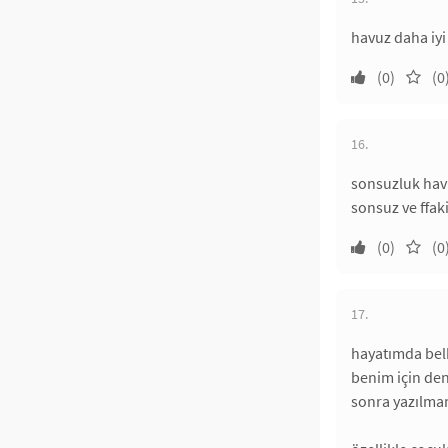
havuz daha iy
(0)
(0
16.
sonsuzluk hav
sonsuz ve ffaki
(0)
(0
17.
hayatımda belk
benim için den
sonra yazılmam