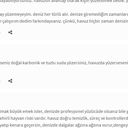
yabiliyorsunuz. havuzun avantajı olarak kışın yüzebilmek dedik. ya
ç ay yüzemeyeyim. deniz her türlü alır. denize giremediğim zamanlar
ın çalışırım dedim farkındaysanız. çünkü, havuz hiçbir zaman denizi
)
seniz doğal karbonik ve tuzlu suda yüzersiniz, havuzda yüzerseseniz
)
ak büyük emek ister, denizde profesyonel yüzücüde olsanız bile giz
zehirli hayvan riski vardır. havuz doğru temizlik, süreç ve kontrolle
 yatıp kenara geçersin, denizde dalgalar ağzına ağzına vurur,dengeyi