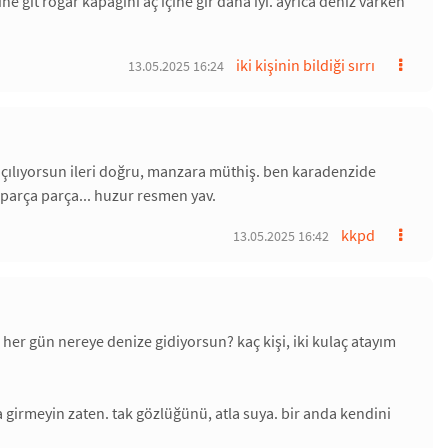
ne git rögar kapağını aç içine gir daha iyi. ayrıca deniz varken
iki kişinin bildiği sırrı
13.05.2025 16:24
. açılıyorsun ileri doğru, manzara müthiş. ben karadenzide
parça parça... huzur resmen yav.
kkpd
13.05.2025 16:42
er gün nereye denize gidiyorsun? kaç kişi, iki kulaç atayım
da girmeyin zaten. tak gözlüğünü, atla suya. bir anda kendini