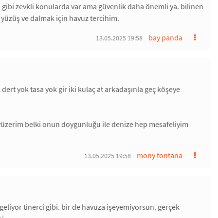
a gibi zevkli konularda var ama güvenlik daha önemli ya. bilinen
 yüzüş ve dalmak için havuz tercihim.
bay panda
13.05.2025 19:58
dert yok tasa yok gir iki kulaç at arkadaşınla geç köşeye
 yüzerim belki onun doygunluğu ile denize hep mesafeliyim
mony tontana
13.05.2025 19:58
eliyor tinerci gibi. bir de havuza işeyemiyorsun. gerçek