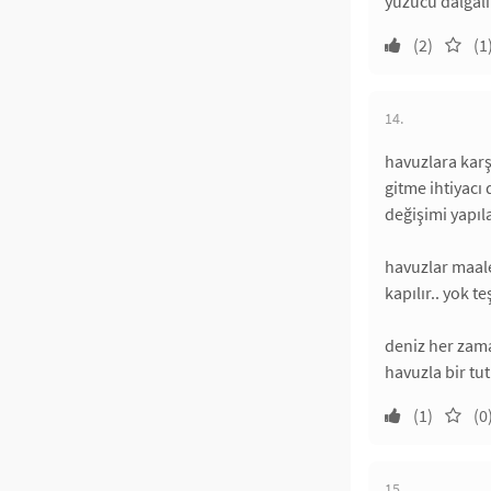
yüzücü dalgalı
(2)
(1
14.
havuzlara karşı
gitme ihtiyacı
değişimi yapıl
havuzlar maale
kapılır.. yok 
deniz her zama
havuzla bir tu
(1)
(0
15.