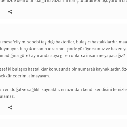
 denizde belli olur. dalga havuzlarını hariç tutarak konuşuyorum tab
)
 mesafeliyim. sebebi taşıdığı bakteriler, bulaşıcı hastalıklardır. maal
 duymuyor. birçok insanın idrarının içinde yüzüyorsunuz ve bazen y
amadığına göre? aynı anda suya giren onlarca insanı ne yapacağız?
sef ki bulaşıcı hastalıklar konusunda bir numaralı kaynaklardır. öz
teşekkür ederim, almayayım.
n en doğal ve sağlıklı kaynaktır. en azından kendi kendisini temizle
tulamaz.
)