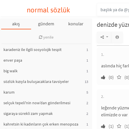
normal sözlük
denizde yü
akış
gündem
konular
yenile
karadeniz ile ilgili sosyolojik tespit
1
1.
enver paşa
1
aslında hiç fa
big walk
1
(0)
(0
sözlük kızıyla buluşacaklara tavsiyeler
13
karum
5
2.
selçuk tepeli'nin now’dan gönderilmesi
2
leğende yüzm
sigaraya sürekli zam yapmak
2
elimizde o var
kahretsin ki kadınların çok erken menopoza
1
(1)
(1