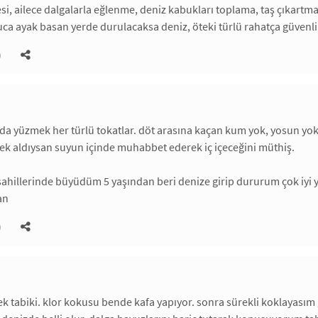
esi, ailece dalgalarla eğlenme, deniz kabukları toplama, taş çıkartm
luca ayak basan yerde durulacaksa deniz, öteki türlü rahatça güvenli
)
zda yüzmek her türlü tokatlar. döt arasına kaçan kum yok, yosun yok 
cek aldıysan suyun içinde muhabbet ederek iç içeceğini müthiş.
sahillerinde büyüdüm 5 yaşından beri denize girip dururum çok iyi
an
)
 tabiki. klor kokusu bende kafa yapıyor. sonra sürekli koklayasım g