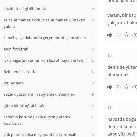
bombalama atla
sözlükten ilgi dilenmek
9
varsın, bir ka
es salat namaz ekimus salat namaz kılmaktır
2
çalışırım. bak
yalanı
(1)
(0
ismail yk şarkılarında geçen muhteşem sözler
1
anın fotoğrafı
3
10.
içkisi sigarası kumarı karı kızı olmayan erkek
1
deniz de yüzer
özlenen hissiyatlar
4
olursunuz.
kızılay avm
3
(0)
(0
sözlük yazarlarının söylemek istedikleri
9
güne bir fotoğraf bırak
2
11.
sabahın köründe akla düşen patates
1
havuzda boğulm
kızartması
deniz dikeni, 
girse yüz üstü
çok paranız olsa ne yapardınız sorunsalı
3