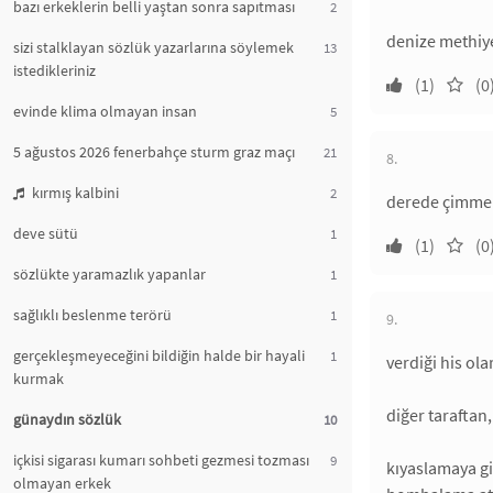
bazı erkeklerin belli yaştan sonra sapıtması
2
denize methiye
sizi stalklayan sözlük yazarlarına söylemek
13
istedikleriniz
(1)
(0
evinde klima olmayan insan
5
5 ağustos 2026 fenerbahçe sturm graz maçı
21
8.
kırmış kalbini
2
derede çimmek
deve sütü
1
(1)
(0
sözlükte yaramazlık yapanlar
1
sağlıklı beslenme terörü
1
9.
gerçekleşmeyeceğini bildiğin halde bir hayali
1
verdiği his ola
kurmak
diğer taraftan
günaydın sözlük
10
içkisi sigarası kumarı sohbeti gezmesi tozması
9
kıyaslamaya gi
olmayan erkek