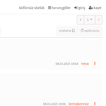
küfürsüz sözlük
turunçgiller
giriş
kayıt
1
sıralama
sayfa sonu
neva
08.03.2025 18:04
lennykereviz
08.03.2025 18:06