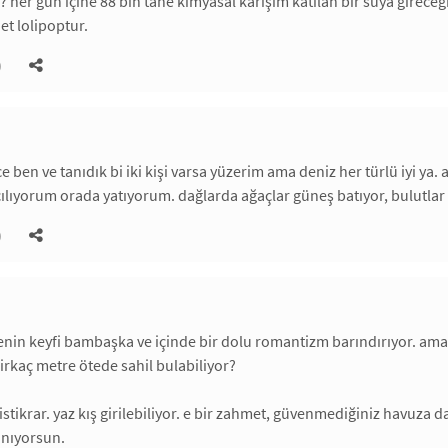
 her gün içine 88 bin tane kimyasal karışım katılan bir suya gireceği
et lolipoptur.
)
 ben ve tanıdık bi iki kişi varsa yüzerim ama deniz her türlü iyi ya
lıyorum orada yatıyorum. dağlarda ağaçlar güneş batıyor, bulutlar 
)
in keyfi bambaşka ve içinde bir dolu romantizm barındırıyor. ama h
irkaç metre ötede sahil bulabiliyor?
istikrar. yaz kış girilebiliyor. e bir zahmet, güvenmediğiniz havuza 
anıyorsun.