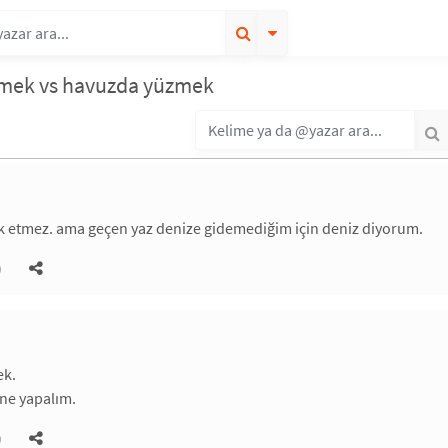
zmek vs havuzda yüzmek
rk etmez. ama geçen yaz denize gidemediğim için deniz diyorum.
)
ek.
 ne yapalım.
)