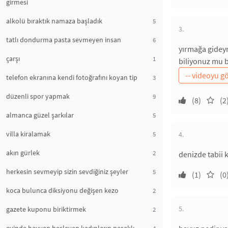
girmesi
alkolü bıraktık namaza başladık
5
3.
tatlı dondurma pasta sevmeyen insan
6
yırmağa gidey
çarşı
1
biliyonuz mu b
telefon ekranına kendi fotoğrafını koyan tip
3
düzenli spor yapmak
9
(8)
(2
almanca güzel şarkılar
5
villa kiralamak
5
4.
akın gürlek
2
denizde tabii k
herkesin sevmeyip sizin sevdiğiniz şeyler
5
(1)
(0
koca bulunca diksiyonu değişen kezo
2
5.
gazete kuponu biriktirmek
2
4