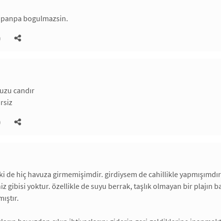
i panpa bogulmazsin.
)
uzu candır
rsiz
)
i de hiç havuza girmemişimdir. girdiysem de cahillikle yapmışımdır.
iz gibisi yoktur. özellikle de suyu berrak, taşlık olmayan bir plajın
ıştır.