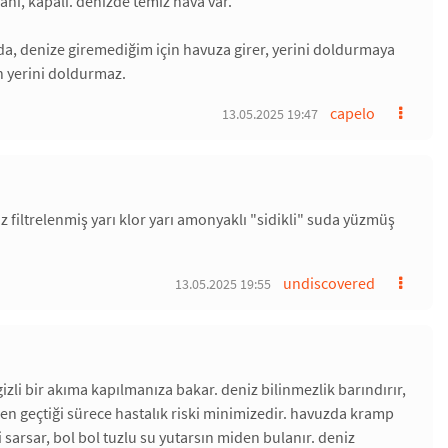
ni, kapalı. denizde temiz hava var.
da, denize giremediğim için havuza girer, yerini doldurmaya
n yerini doldurmaz.
capelo
13.05.2025 19:47
 filtrelenmiş yarı klor yarı amonyaklı "sidikli" suda yüzmüş
undiscovered
13.05.2025 19:55
li bir akıma kapılmanıza bakar. deniz bilinmezlik barındırır,
rden geçtiği sürece hastalık riski minimizedir. havuzda kramp
 sarsar, bol bol tuzlu su yutarsın miden bulanır. deniz