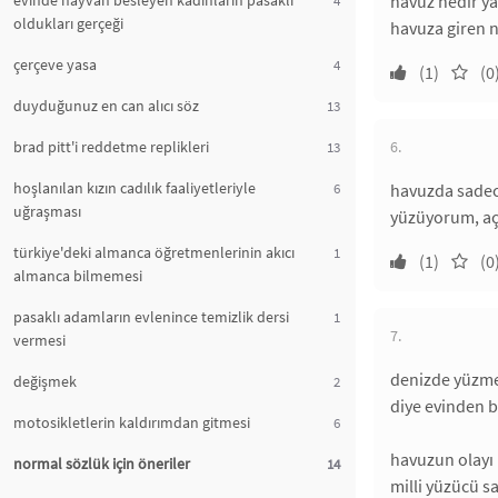
evinde hayvan besleyen kadınların pasaklı
havuz nedir ya?
oldukları gerçeği
havuza giren n
çerçeve yasa
4
(1)
(0
duyduğunuz en can alıcı söz
13
brad pitt'i reddetme replikleri
6.
13
hoşlanılan kızın cadılık faaliyetleriyle
6
havuzda sadece
uğraşması
yüzüyorum, açı
türkiye'deki almanca öğretmenlerinin akıcı
1
(1)
(0
almanca bilmemesi
pasaklı adamların evlenince temizlik dersi
1
7.
vermesi
denizde yüzmen
değişmek
2
diye evinden b
motosikletlerin kaldırımdan gitmesi
6
havuzun olayı 
normal sözlük için öneriler
14
milli yüzücü s