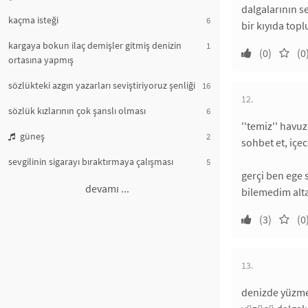
dalgalarının s
kaçma isteği
6
bir kıyıda top
kargaya bokun ilaç demişler gitmiş denizin
1
(0)
(0
ortasına yapmış
sözlükteki azgın yazarları seviştiriyoruz şenliği
16
12.
sözlük kızlarının çok şanslı olması
6
''temiz'' havu
güneş
2
sohbet et, içe
sevgilinin sigarayı bıraktırmaya çalışması
5
gerçi ben ege 
devamı ...
bilemedim alt
(3)
(0
13.
denizde yüzmek