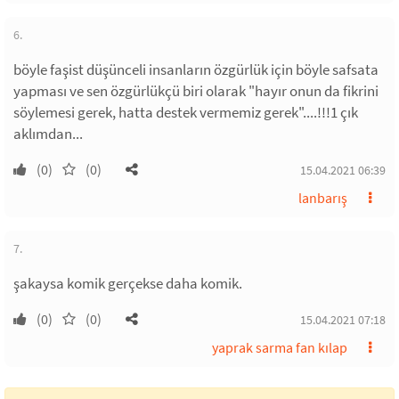
6.
böyle faşist düşünceli insanların özgürlük için böyle safsata
yapması ve sen özgürlükçü biri olarak "hayır onun da fikrini
söylemesi gerek, hatta destek vermemiz gerek"....!!!1 çık
aklımdan...
(0)
(0)
15.04.2021 06:39
lanbarış
7.
şakaysa komik gerçekse daha komik.
(0)
(0)
15.04.2021 07:18
yaprak sarma fan kılap