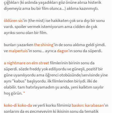
çığlıkları (ki aslında yaşadıkları göz önüne alırsa histerik
diyemeyiz ama bu bir film olunca...) aklıma kazınmıştı.
öldüren sis
'in (the mist) ise hakikaten çok sıra dışı bir sonu
vardı. spoiler vermek istemiyorum ama cidden de çok
ayrıksı sonu olan bir film.
bunları yazarken
the shining
'in de sonu aklıma geldi şimdi.
ve
malpertuis
'in sonu... ayrıca
dagon
'ın sonu da süperdi.
a nightmare on elm street
filmlerinin birinin sonu da
süperdi. sözde freddy yok ediliyordu ve güneşli, pozitif bir
güne uyanılıyordu ama öğrenci otobüsünde/servisinde yine
aynı "kabus" başlıyordu. ilk filmlerinden biriydi. ilki de
olabilir. tam hatırlayamadım şu anda, yeni kalktım sayılır
hoş görün.
*
koko-di koko-da
ve yerli korku filmimiz
baskın: karabasan
'ın
sonlarını da es geçmeyeyim ki ikisinin sonu da tematik