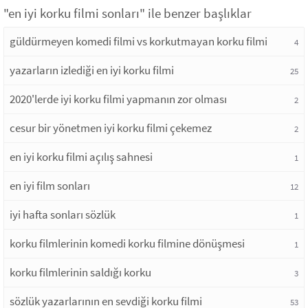
"en iyi korku filmi sonları" ile benzer başlıklar
güldürmeyen komedi filmi vs korkutmayan korku filmi
4
yazarların izlediği en iyi korku filmi
25
2020'lerde iyi korku filmi yapmanın zor olması
2
cesur bir yönetmen iyi korku filmi çekemez
2
en iyi korku filmi açılış sahnesi
1
en iyi film sonları
12
iyi hafta sonları sözlük
1
korku filmlerinin komedi korku filmine dönüşmesi
1
korku filmlerinin saldığı korku
3
sözlük yazarlarının en sevdiği korku filmi
53