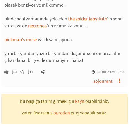
olarak benziyor ve mükemmel.
bir de beni zamanında şok eden
the spider labyrinth
'in sonu
vardı. ve de
necronos
'un acımasız sonu...
pickman's muse
vardı sahi, ayrıca.
yani bir yandan yazıp bir yandan düşünürsem onlarca film
çıkar daha. bir yerde durmalıyım. haha!
(8)
(1)
11.08.2024 13:08
sojourant
bu başlığa tanım girmek için
kayıt
olabilirsiniz.
zaten üye iseniz
buradan
giriş yapabilirsiniz.