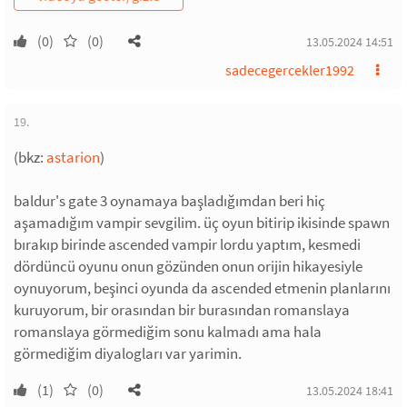
(0)
(0)
13.05.2024 14:51
sadecegercekler1992
19.
(bkz:
astarion
)
baldur's gate 3 oynamaya başladığımdan beri hiç
aşamadığım vampir sevgilim. üç oyun bitirip ikisinde spawn
bırakıp birinde ascended vampir lordu yaptım, kesmedi
dördüncü oyunu onun gözünden onun orijin hikayesiyle
oynuyorum, beşinci oyunda da ascended etmenin planlarını
kuruyorum, bir orasından bir burasından romanslaya
romanslaya görmediğim sonu kalmadı ama hala
görmediğim diyalogları var yarimin.
(1)
(0)
13.05.2024 18:41