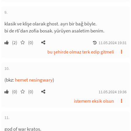
9.
klasik ve klişe olarak ghost. ayrı bir bağ böyle.
bi de r6'dan zofia bosak. yürüyen asaletim benim.
(2)
(0)
11.05.2024 19:31
bu şehirde olmaz terk edip gitmeli
10.
(bkz:
hemet nesingwary
)
(0)
(0)
11.05.2024 19:36
istemem eksik olsun
11.
god of war kratos.