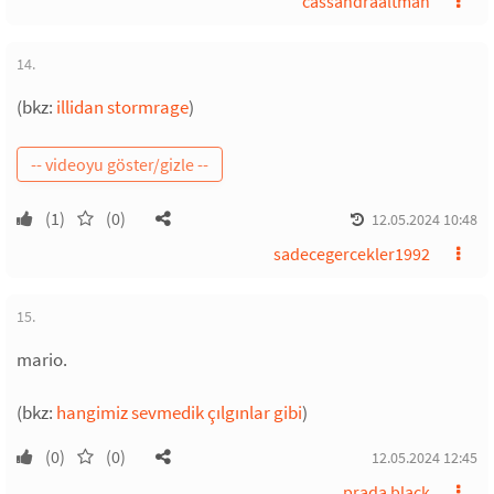
cassandraaltman
14.
(bkz:
illidan stormrage
)
(1)
(0)
12.05.2024 10:48
sadecegercekler1992
15.
mario.
(bkz:
hangimiz sevmedik çılgınlar gibi
)
(0)
(0)
12.05.2024 12:45
prada black