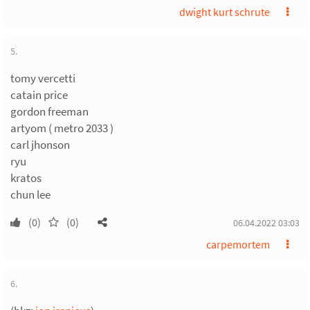
dwight kurt schrute
5.
tomy vercetti
catain price
gordon freeman
artyom ( metro 2033 )
carl jhonson
ryu
kratos
chun lee
(0)
(0)
06.04.2022 03:03
carpemortem
6.