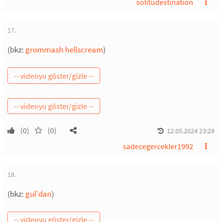
solitudestination
17.
(bkz:
grommash hellscream
)
(0)
(0)
12.05.2024 23:29
sadecegercekler1992
18.
(bkz:
gul'dan
)