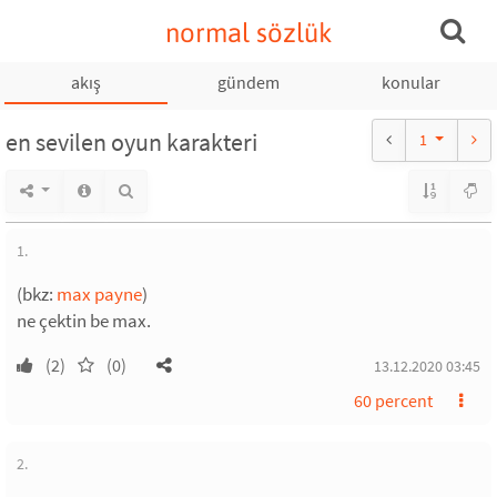
normal sözlük
akış
gündem
konular
en sevilen oyun karakteri
1
1.
(bkz:
max payne
)
ne çektin be max.
(2)
(0)
13.12.2020 03:45
60 percent
2.