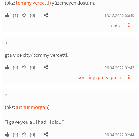
(bkz:
tommy vercetti
) yüzemeyen dostum.
(1)
(0)
13.12.2020 03:49
metz
3.
gta vice city/ tommy vercetti.
(0)
(0)
06.04.2022 02:43
son singapur vapuru
4.
(bkz:
arthur morgan
)
"i gave you all i had.. i did.. "
(0)
(0)
06.04.2022 02:44