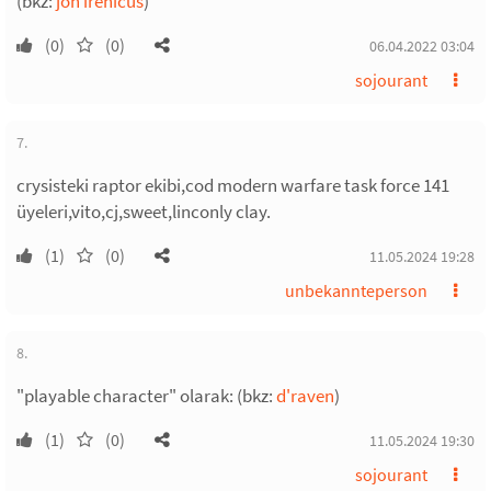
(bkz:
jon irenicus
)
(0)
(0)
06.04.2022 03:04
sojourant
7.
crysisteki raptor ekibi,cod modern warfare task force 141
üyeleri,vito,cj,sweet,linconly clay.
(1)
(0)
11.05.2024 19:28
unbekannteperson
8.
"playable character" olarak: (bkz:
d'raven
)
(1)
(0)
11.05.2024 19:30
sojourant