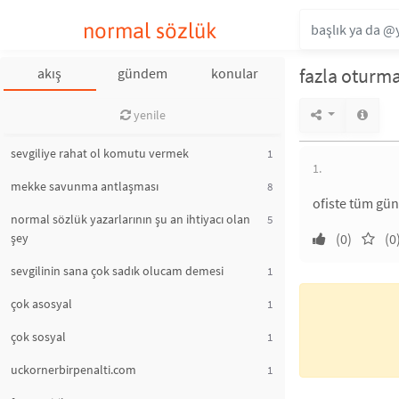
normal sözlük
fazla oturma
akış
gündem
konular
yenile
sevgiliye rahat ol komutu vermek
1
1.
mekke savunma antlaşması
8
ofiste tüm gün
normal sözlük yazarlarının şu an ihtiyacı olan
5
şey
(0)
(0
sevgilinin sana çok sadık olucam demesi
1
çok asosyal
1
çok sosyal
1
uckornerbirpenalti.com
1