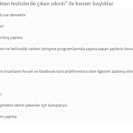
tan testislerde çıkan sıkıntı" ile benzer başlıklar
ntı var demektir
eri
eni boş yapma
ntı ve belirsizlik varken tartışma programlarında saçma sapan şeylerin kon
ntı insanların forum ve facebook tarzı platformlara olan ilgisinin azalmış olm
ı
eşmekte sıkıntı çekenler için kampanya
ıntı yapma