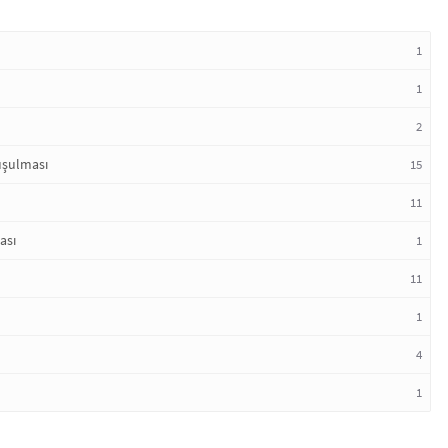
1
1
2
uşulması
15
11
ası
1
11
1
4
1