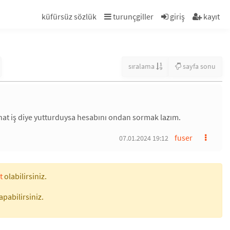
küfürsüz sözlük
turunçgiller
giriş
kayıt
sıralama
sayfa sonu
ahat iş diye yutturduysa hesabını ondan sormak lazım.
fuser
07.01.2024 19:12
t
olabilirsiniz.
apabilirsiniz.