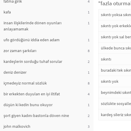
fatma girik
4
"fazla oturmak
kafa
1
sıkıntı yoksa sıkı
insan ilişkilerinde dönen oyunları
1
sıkıntı yok erkekl
anlayamamak
sıkıntı yok sal b
ufo gördüğünü iddia eden adam
1
ülkede bunca sıkı
zor zaman şarkıları
8
sıkıntı
kardeşlerin sorduğu tuhaf sorular
2
buradaki tek sıkı
deniz denizer
1
sıkıntı yok
içmedeyiz normal sözlük
8
beynimdeki sıkınt
bir erkekten duyulan en iyi iltifat
4
sözlükte sosyall
düşün ki kedin bunu okuyor
1
kardeş sileriz sık
şort giyen kadını bastonla döven nine
2
john malkovich
3