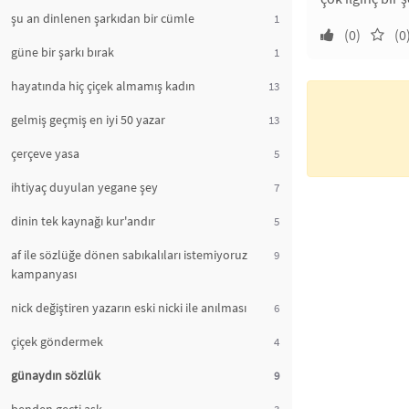
şu an dinlenen şarkıdan bir cümle
1
(0)
(0
güne bir şarkı bırak
1
hayatında hiç çiçek almamış kadın
13
gelmiş geçmiş en iyi 50 yazar
13
çerçeve yasa
5
ihtiyaç duyulan yegane şey
7
dinin tek kaynağı kur'andır
5
af ile sözlüğe dönen sabıkalıları istemiyoruz
9
kampanyası
nick değiştiren yazarın eski nicki ile anılması
6
çiçek göndermek
4
günaydın sözlük
9
3