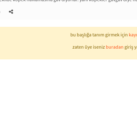
)
bu başlığa tanım girmek için
kayı
zaten üye iseniz
buradan
giriş y