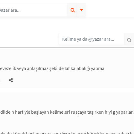
evezelik veya anlaşılmaz şekilde laf kalabalığı yapma.
)
 dilde h harfiyle başlayan kelimeleri rusçaya taşırken h'yi g yaparl
 şekilde köpek havlamasına gav diyorlar. yani köpekler gavgav diye h