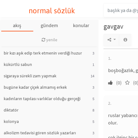
normal sözlük
gavgav
akış
gündem
konular
yenile
bir kızı aşık edip terk etmenin verdiği huzur
3
1.
kükürtlü sabun
1
boşboğazlık, g
sigaraya sürekli zam yapmak
14
(0)
(0
bugüne kadar çiçek almamış erkek
3
kadınların tapılası varlıklar olduğu gerçeği
5
2.
diktatör
8
ruslar yabancı
kolonya
5
olur.
alkolizm tedavisi gören sözlük yazarları
3
çok ilginç bir