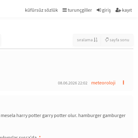
küfürsüz sözlük
turunçgiller
giriş
kayıt
sıralama
sayfa sonu
meteoroloji
08.06.2026 22:02
ar. mesela harry potter garry potter olur. hamburger gamburger
avlıyorlar rusça'da.
*