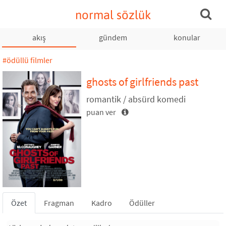
normal sözlük
akış
gündem
konular
#ödüllü filmler
ghosts of girlfriends past
romantik / absürd komedi
puan ver
Özet
Fragman
Kadro
Ödüller