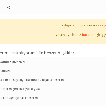
)
bu başlığa tanım girmek için
kayı
zaten üye iseniz
buradan
giriş y
serim zevk alıyorum" ile benzer başlıklar
yorum aktiviteleri
larınızı
kim bir şey söylerse onu bu bıçakla keserim
m keserim gerçekte yusuf yusuf
la konuşmayı nasıl keserim