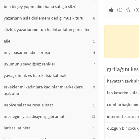
ben birşey yapmadım bana sataştı sözü
1
(1)
(0
yazarların asla dinlemem dediği müzik türü
6
sözlük yazarlarının ruh halini anlatan görseller
1
aile
1
neyi başaramadın sorusu
4
uyumunu sevdiğiniz renkler
7
"gırtlağını ke
yavaş olmak vs hareketsiz kalmak
1
hayattan zevk alı
erkekler mi kadınlara kadınlar mı erkeklere
9
lan keserim kulak
aşık olur
cumhurbaşkanıma 
nebiye salat ve resule itaat
1
mesleğini yasa dışıymış gibi anlat
internette asarı
13
larissa latinina
1
düzgün bir çocuk