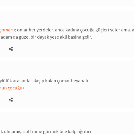
çomarı
); onlar her yerdeler. anca kadına çocuğa güçleri yeter ama. a
 adam da güzel bir dayak yese akli basina gelir.
)
köylülük arasında sıkışıp kalan çomar beyanatı.
nun çocuğu
)
)
lık olmamış. sol frame görmek bile kalp ağrıtıcı