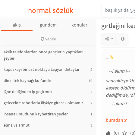
normal sözlük
gırtlağını k
akış
gündem
konular
yenile
akıllı telefonlardan önce gençlerin yaptıkları
5
1.
şeyler
kapuskayı bir üst noktaya taşıyan detaylar
2
sancaktepe’de 
dinin tek kaynağı kur'andır
10
kasten öldürme
iğne deliğinden ip geçirmek
2
dediğimde, ‘öl
gelecekte robotlarla ilişkiye girecek olmamız
2
insana umudunu kaybettiren şeyler
1
buradan
elma vs armut
3
(0)
(0