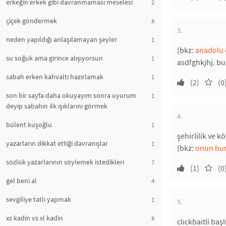
erkeğin erkek gibi davranmaması meselesi
2
çiçek göndermek
8
3.
neden yapıldığı anlaşılamayan şeyler
1
(bkz:
anadolu 
su soğuk ama girince alışıyorsun
1
asdfghkjhj. bu
sabah erken kahvaltı hazırlamak
1
(2)
(0
son bir sayfa daha okuyayım sonra uyurum
1
deyip sabahın ilk ışıklarını görmek
4.
bülent kuşoğlu
1
şehirlilik ve 
yazarların dikkat ettiği davranışlar
1
(bkz:
onun bu
sözlük yazarlarının söylemek istedikleri
7
(1)
(0
gel beni al
4
sevgiliye tatlı yapmak
1
5.
xs kadin vs xl kadin
8
clıckbaitli baş