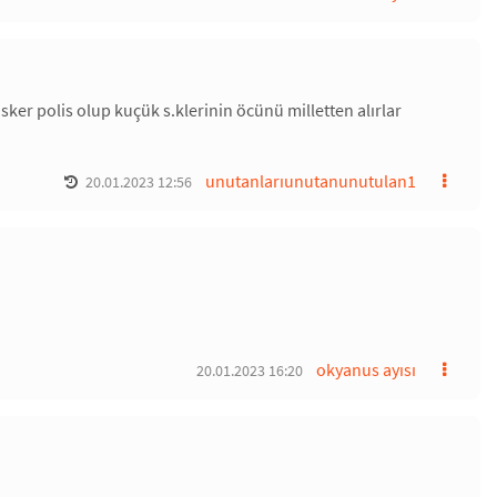
sker polis olup kuçük s.klerinin öcünü milletten alırlar
unutanlarıunutanunutulan1
20.01.2023 12:56
okyanus ayısı
20.01.2023 16:20