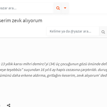
eserim zevk alıyorum
13 yıllık karısı mihri demirci’yi (34) üç çocuğunun gözü önünde defa
ye teşebbüs" suçundan 16 yıl 6 ay hapis cezasına çarptırıldı. dur
ümünü daha erkene aldırma, gırtlağını keserim, zevk alıyorum’ dedi” 
)