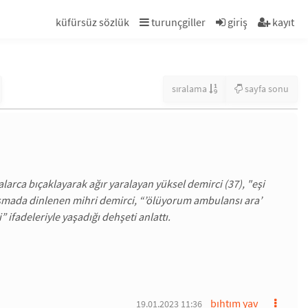
küfürsüz sözlük
turunçgiller
giriş
kayıt
sıralama
sayfa sonu
larca bıçaklayarak ağır yaralayan yüksel demirci (37), "eşi
uşmada dinlenen mihri demirci, “’ölüyorum ambulansı ara’
ifadeleriyle yaşadığı dehşeti anlattı.
bıhtım yav
19.01.2023 11:36