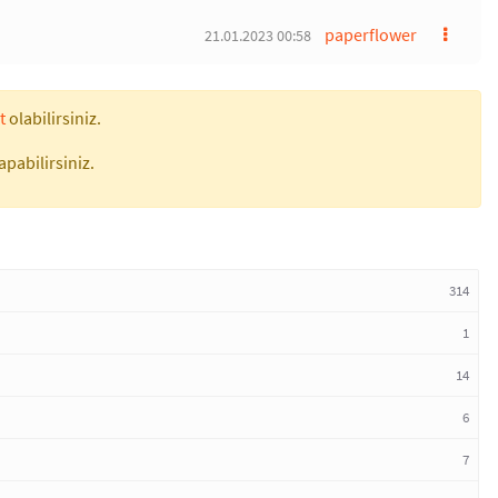
paperflower
21.01.2023 00:58
t
olabilirsiniz.
apabilirsiniz.
314
1
14
6
7