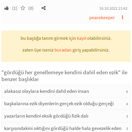
(1)
(0)
16.10.2022 21:42
peacekeeper
bu başlığa tanım girmek için
kayıt
olabilirsiniz.
zaten üye iseniz
buradan
giriş yapabilirsiniz.
"gördüğü her genellemeye kendini dahil eden ezik" ile
benzer başlıklar
alakasız olaylara kendini dahil eden insan
6
başkalarına ezik diyenlerin gerçek ezik olduğu gerçeği
4
yazarların kendini eksik gördüğü fizik dalı
3
karşısındakini sıktığını gördüğü halde hala gevezelik eden
3