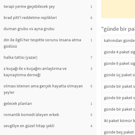
terapi yerine geçebilecek şey
1
brad pitt'i reddetme replikleri
6
"günde bir pak
duman grubu vs ayna grubu
4
din ile ilgili her tespitte sorunu insana atma
1
kahrından günde o
güdüsü
günde 4 paket si
halka tatlısı (yazar)
7
günde 6 paket si
z kuşağı ile x kuşağını anlaştırma ve
3
kaynaştırma derneği
günde üç paket si
olması istenen ama gerçek hayatta olmayan
5
günde bir paket 
şeyler
günde bir paket s
gelecek planları
1
günde bir paket s
romantik komedi izleyen erkek
5
iki paket kömür 
sevgiliye en güzel hitap şekli
4
günde beş paket 