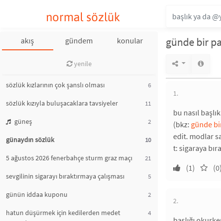
normal sözlük
günde bir pa
akış
gündem
konular
yenile
sözlük kızlarının çok şanslı olması
6
1.
sözlük kızıyla buluşacaklara tavsiyeler
11
bu nasıl başlı
güneş
2
(bkz:
günde bir
edit. modlar sa
günaydın sözlük
10
t: sigaraya bı
5 ağustos 2026 fenerbahçe sturm graz maçı
21
(1)
(0
sevgilinin sigarayı bıraktırmaya çalışması
5
günün iddaa kuponu
2
2.
hatun düşürmek için kedilerden medet
4
başlığı okurk