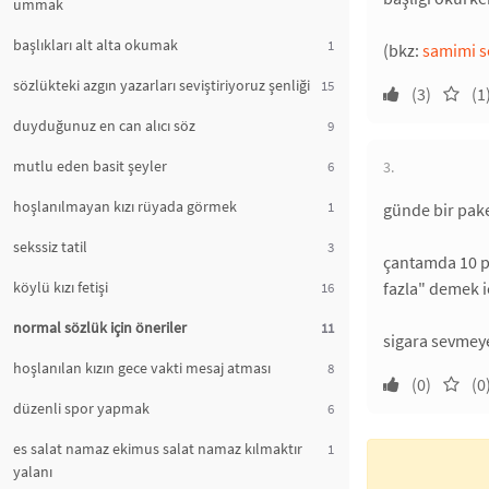
ummak
başlıkları alt alta okumak
1
(bkz:
samimi s
sözlükteki azgın yazarları seviştiriyoruz şenliği
15
(3)
(1
duyduğunuz en can alıcı söz
9
mutlu eden basit şeyler
6
3.
hoşlanılmayan kızı rüyada görmek
1
günde bir pak
sekssiz tatil
3
çantamda 10 pa
köylü kızı fetişi
fazla" demek i
16
normal sözlük için öneriler
11
sigara sevmeye
hoşlanılan kızın gece vakti mesaj atması
8
(0)
(0
düzenli spor yapmak
6
es salat namaz ekimus salat namaz kılmaktır
1
yalanı