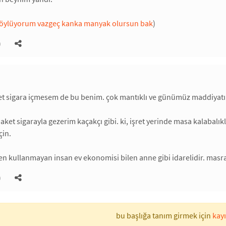
öylüyorum vazgeç kanka manyak olursun bak
)
)
et sigara içmesem de bu benim. çok mantıklı ve günümüz maddiyatın
ket sigarayla gezerim kaçakçı gibi. ki, işret yerinde masa kalabalıkl
çin.
n kullanmayan insan ev ekonomisi bilen anne gibi idarelidir. masr
)
bu başlığa tanım girmek için
kayı