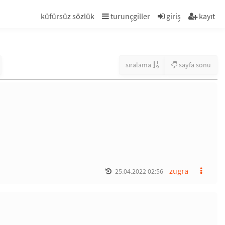
küfürsüz sözlük
turunçgiller
giriş
kayıt
sıralama
sayfa sonu
zugra
25.04.2022 02:56