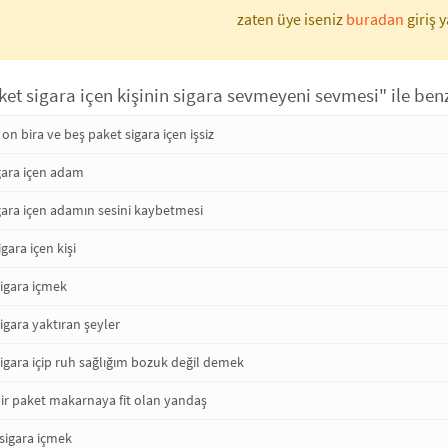
zaten üye iseniz
buradan
giriş y
et sigara içen kişinin sigara sevmeyeni sevmesi" ile benz
n bira ve beş paket sigara içen işsiz
gara içen adam
gara içen adamın sesini kaybetmesi
gara içen kişi
sigara içmek
igara yaktıran şeyler
igara içip ruh sağlığım bozuk değil demek
bir paket makarnaya fit olan yandaş
sigara içmek