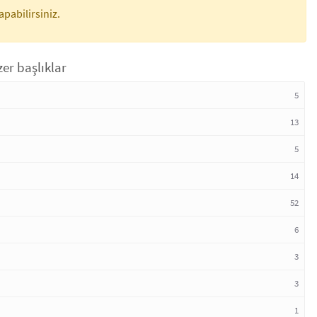
apabilirsiniz.
er başlıklar
5
13
5
14
52
6
3
3
1