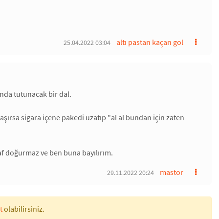
altı pastan kaçan gol
25.04.2022 03:04
da tutunacak bir dal.
aşırsa sigara içene pakedi uzatıp "al al bundan için zaten
af doğurmaz ve ben buna bayılırım.
mastor
29.11.2022 20:24
t
olabilirsiniz.