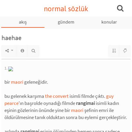
normal sözlük
akış
gündem
konular
haehae
1.
bir
maori
geleneğidir.
bu gelenek karşıma
the convert
isimli filmde çıktı.
guy
pearce
'ın başrolde oynadığı filmde
rangimai
isimli kadın
eşinin gözlerinin önünde yine bir
maori
şefinin emri ile
öldürülmesine tanık olduktan sonra bu eylemi gerçekleştirir.
aslında
rangimai
eşinin ölümünden hemen sonra sadece