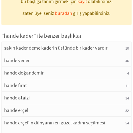
bu başlığa tanım girmek için
kayıt
olabilirsiniz.
zaten üye iseniz
buradan
giriş yapabilirsiniz.
"hande kader" ile benzer başlıklar
sakın kader deme kaderin üstünde bir kader vardır
10
hande yener
46
hande doğandemir
4
hande fırat
11
hande ataizi
14
hande erçel
82
hande erçel'in dünyanın en güzel kadını seçilmesi
54