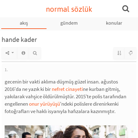
normal sözlük
akış
gündem
konular
hande kader
1.
gecenin bir vakti aklıma düşmüş güzel insan. ağustos
2016'da ne yazık ki bir
nefret cinayeti
ne kurban gitmiş,
yakılarak vahşice öldürülmüştür. 2015'te polis tarafından
engellenen
onur yürüyüşü
'ndeki polislere direnirkenki
fotoğrafları ve haklı isyanıyla hafızalara kazınmıştır.