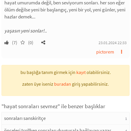
hayat umurumda değil, ben seviyorum sonları. her son eğer
ölüm değilse yeni bir başlangıç, yeni bir yol, yeni günler, yeni
hazlar demek...
yaşasın yeni sonlar!..
(7)
(0)
23.01.2024 22:33
pictorem
bu başlığa tanım girmek için
kayıt
olabilirsiniz.
zaten üye iseniz
buradan
giriş yapabilirsiniz.
"hayat sonraları sevmez" ile benzer başlıklar
sonraları sanskiritçe
1
önceleri trollken sonraları duygusala bağlayan yazar
4