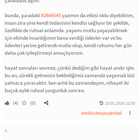
çabalayacağım.
bunda, şuradaki
#2844545
yazımın da etkisi oldu diyebilirim,
insan zira yine kendi tedavisini kendisi sağlıyor bir şekilde,
özellikle de ruhsal anlamda. yaşamı mutlu yaşayabilmek
için elimde insanlığımın bana verdiği ödevler var ve bu
ödevleri yerine getirerek mutlu olup, kendi ruhumu her gün
daha çok iyileştirmeyi amaçlıyorum.
hayat sonraları sevmez, çünkü dediğim gibi hayat andır işte.
bu an, sürekli gelmesini beklediğimiz zamanda yaşamak bizi
yalnızca yoracaktır. ben artık bu zamandayım, nihayet iki
buçuk aylık ruhsal yorgunluk sonrası.
(4)
(0)
23.01.2024 22:30
otobüsteuyuyanbal
9.