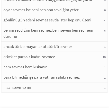
o yar sevmez ise beni ben onu sevdiğim yeter
6
gönlünü gün edeni sevmez sevda ister hep onu üzeni
4
benim sevdiğim beni sevmez beni seveni ben sevmem
6
durumu
ancak türk olmayanlar atatürk'ü sevmez
4
erkekler parasız kadını sevmez
18
hem sevmez hem kıskanır
1
para bilmediği işe para yatıran sahibi sevmez
1
insan sevmez mi
1