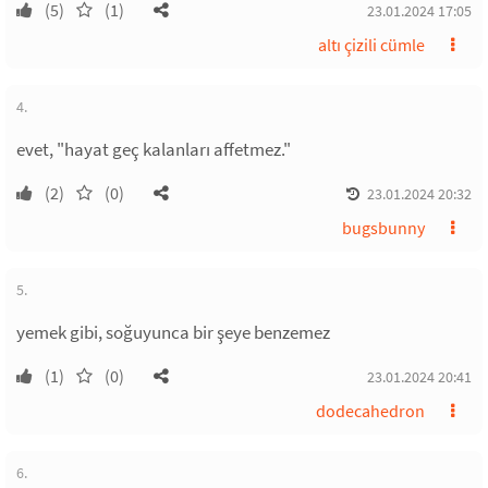
(5)
(1)
23.01.2024 17:05
altı çizili cümle
4.
evet, "hayat geç kalanları affetmez."
(2)
(0)
23.01.2024 20:32
bugsbunny
5.
yemek gibi, soğuyunca bir şeye benzemez
(1)
(0)
23.01.2024 20:41
dodecahedron
6.