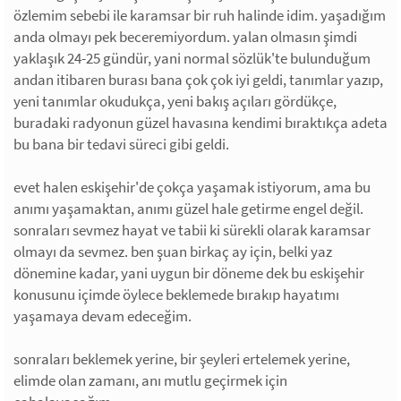
özlemim sebebi ile karamsar bir ruh halinde idim. yaşadığım
anda olmayı pek beceremiyordum. yalan olmasın şimdi
yaklaşık 24-25 gündür, yani normal sözlük'te bulunduğum
andan itibaren burası bana çok çok iyi geldi, tanımlar yazıp,
yeni tanımlar okudukça, yeni bakış açıları gördükçe,
buradaki radyonun güzel havasına kendimi bıraktıkça adeta
bu bana bir tedavi süreci gibi geldi.
evet halen eskişehir'de çokça yaşamak istiyorum, ama bu
anımı yaşamaktan, anımı güzel hale getirme engel değil.
sonraları sevmez hayat ve tabii ki sürekli olarak karamsar
olmayı da sevmez. ben şuan birkaç ay için, belki yaz
dönemine kadar, yani uygun bir döneme dek bu eskişehir
konusunu içimde öylece beklemede bırakıp hayatımı
yaşamaya devam edeceğim.
sonraları beklemek yerine, bir şeyleri ertelemek yerine,
elimde olan zamanı, anı mutlu geçirmek için