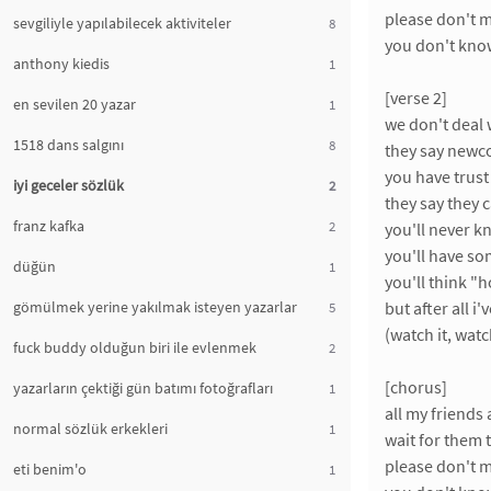
please don't 
sevgiliyle yapılabilecek aktiviteler
8
you don't know
anthony kiedis
1
[verse 2]
en sevilen 20 yazar
1
we don't deal 
1518 dans salgını
8
they say newco
you have trust
iyi geceler sözlük
2
they say they 
franz kafka
2
you'll never k
you'll have so
düğün
1
you'll think "h
gömülmek yerine yakılmak isteyen yazarlar
but after all i
5
(watch it, watch
fuck buddy olduğun biri ile evlenmek
2
[chorus]
yazarların çektiği gün batımı fotoğrafları
1
all my friends 
normal sözlük erkekleri
1
wait for them
please don't 
eti benim'o
1