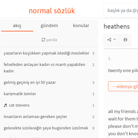
normal sözlük
heathens
akış
gündem
konular
yenile
yazarların küçükken yapmak istediği meslekler
3
1.
felsefeden anlayan kadın vs mantı yapabilen
2
twenty one pil
kadın
gelmiş geçmiş en iyi 50 yazar
3
karizmatik isimler
1
cat stevens
1
all my friends 
insanların anlaması gereken şeyler
2
wait for them
please don't 
gelecekte üzüleceğin şeye bugünden üzülmek
9
you don't know