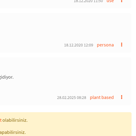
use
18.12.2020 11:50
persona
18.12.2020 12:09
idiyor.
plant based
28.02.2025 08:28
t
olabilirsiniz.
apabilirsiniz.