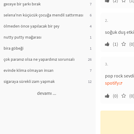
(2)
(1
geceye bir şarkı bırak
7
selena'nın küçücük çocuğa mendil sattırması
6
2.
ölmeden önce yapılacak bir şey
4
soğuk duş etki
nutty putty mağarası
1
(1)
(0
bira göbeği
1
çok paranız olsa ne yapardınız sorunsalı
26
3.
evinde klima olmayan insan
7
pop rock sevdi
sigaraya sürekli zam yapmak
12
spotify
devamı ...
(0)
(0