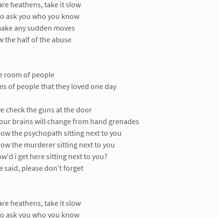
are heathens, take it slow
 to ask you who you know
make any sudden moves
 the half of the abuse
e room of people
s of people that they loved one day
e check the guns at the door
our brains will change from hand grenades
now the psychopath sitting next to you
now the murderer sitting next to you
ow'd i get here sitting next to you?
've said, please don't forget
are heathens, take it slow
 to ask you who you know