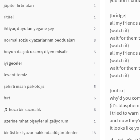
you don't know
jüpiter fırtınaları
1
[bridge]
ritüel
1
all my friends 
ihtiyaç duyulan yegane şey
2
(watch it)
wait for them
normal sözlük yazarlarının bedduaları
8
(watch it)
boyun da çok uzamış diyen misafir
5
all my friends 
(watch it)
iyi geceler
4
wait for them
levent temiz
1
(watch it)
şehirli insan psikolojisi
5
[outro]
why'd you com
hırt
5
(it's blasphem
koca bir saçmalık
6
i tried to warn
and now they'r
üzerine rahat bişeyler al geliyorum
1
it looks like y
bir üstteki yazar hakkında düşünülenler
13