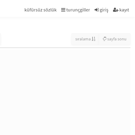
küfürsüz sözlük
turunçgiller
giriş
kayıt
sıralama
sayfa sonu