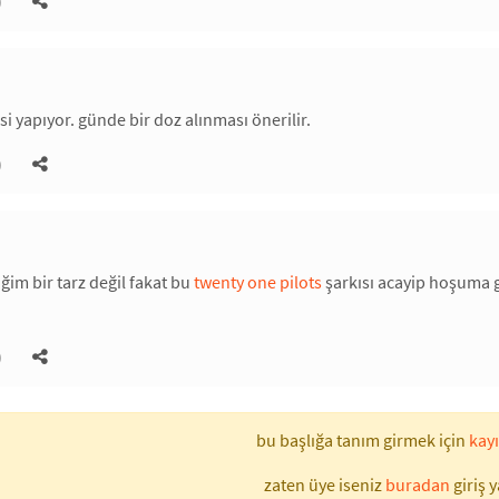
)
si yapıyor. günde bir doz alınması önerilir.
)
ğim bir tarz değil fakat bu
twenty one pilots
şarkısı acayip hoşuma g
)
bu başlığa tanım girmek için
kayı
zaten üye iseniz
buradan
giriş y