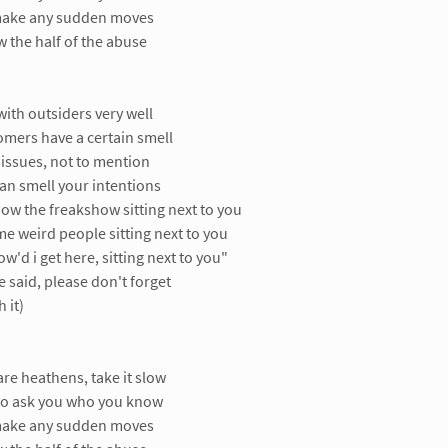
make any sudden moves
 the half of the abuse
with outsiders very well
mers have a certain smell
 issues, not to mention
can smell your intentions
now the freakshow sitting next to you
me weird people sitting next to you
ow'd i get here, sitting next to you"
've said, please don't forget
 it)
are heathens, take it slow
 to ask you who you know
make any sudden moves