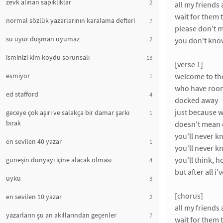
zevk alınan sapıklıklar
2
all my friends 
wait for them
normal sözlük yazarlarının karalama defteri
7
please don't 
su uyur düşman uyumaz
2
you don't know
isminizi kim koydu sorunsalı
13
[verse 1]
esmiyor
welcome to th
1
who have room
ed stafford
4
docked away
just because w
geceye çok aşırı ve salakça bir damar şarkı
1
bırak
doesn't mean 
you'll never k
en sevilen 40 yazar
1
you'll never k
you'll think, h
güneşin dünyayı içine alacak olması
4
but after all i
uyku
3
[chorus]
en sevilen 10 yazar
2
all my friends 
yazarların şu an akıllarından geçenler
7
wait for them