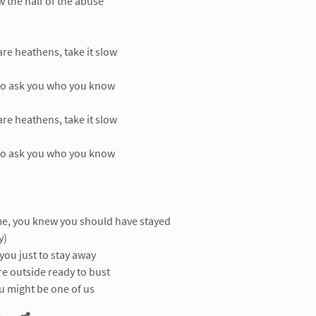
 the half of the abuse
are heathens, take it slow
 to ask you who you know
are heathens, take it slow
 to ask you who you know
e, you knew you should have stayed
y)
 you just to stay away
e outside ready to bust
ou might be one of us