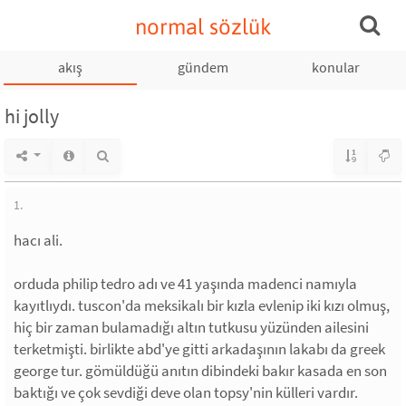
normal sözlük
akış
gündem
konular
hi jolly
1.
hacı ali.
orduda philip tedro adı ve 41 yaşında madenci namıyla
kayıtlıydı. tuscon'da meksikalı bir kızla evlenip iki kızı olmuş,
hiç bir zaman bulamadığı altın tutkusu yüzünden ailesini
terketmişti. birlikte abd'ye gitti arkadaşının lakabı da greek
george tur. gömüldüğü anıtın dibindeki bakır kasada en son
baktığı ve çok sevdiği deve olan topsy'nin külleri vardır.