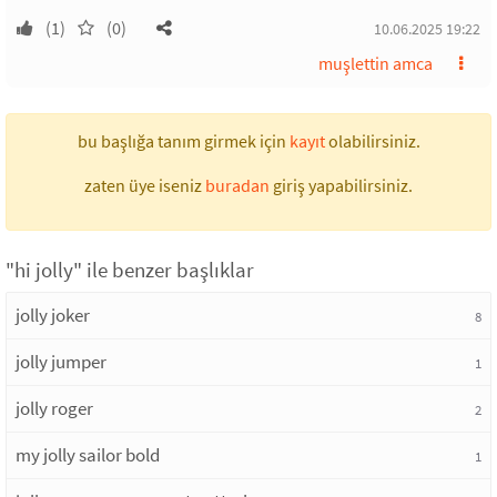
(1)
(0)
10.06.2025 19:22
muşlettin amca
bu başlığa tanım girmek için
kayıt
olabilirsiniz.
zaten üye iseniz
buradan
giriş yapabilirsiniz.
"hi jolly" ile benzer başlıklar
jolly joker
8
jolly jumper
1
jolly roger
2
my jolly sailor bold
1