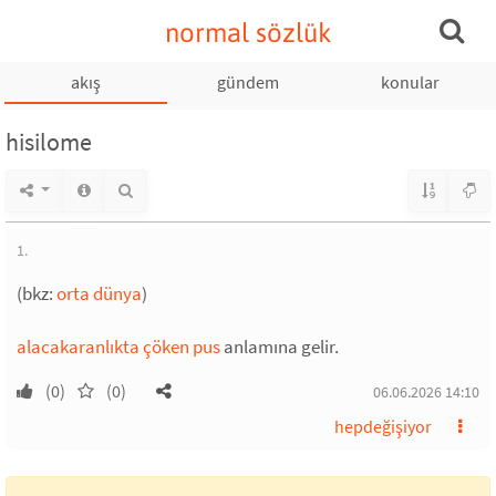
normal sözlük
akış
gündem
konular
hisilome
1.
(bkz:
orta dünya
)
alacakaranlıkta çöken pus
anlamına gelir.
(0)
(0)
06.06.2026 14:10
hepdeğişiyor