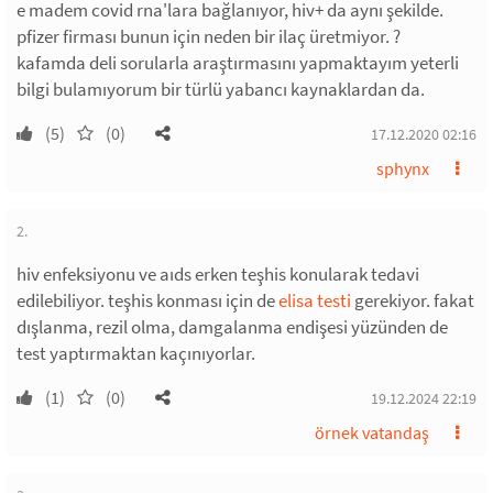
e madem covid rna'lara bağlanıyor, hiv+ da aynı şekilde.
pfizer firması bunun için neden bir ilaç üretmiyor. ?
kafamda deli sorularla araştırmasını yapmaktayım yeterli
bilgi bulamıyorum bir türlü yabancı kaynaklardan da.
(5)
(0)
17.12.2020 02:16
sphynx
2.
hiv enfeksiyonu ve aıds erken teşhis konularak tedavi
edilebiliyor. teşhis konması için de
elisa testi
gerekiyor. fakat
dışlanma, rezil olma, damgalanma endişesi yüzünden de
test yaptırmaktan kaçınıyorlar.
(1)
(0)
19.12.2024 22:19
örnek vatandaş