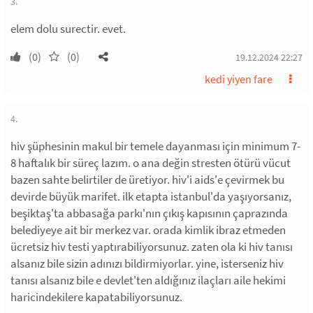
3.
elem dolu surectir. evet.
(0)
(0)
19.12.2024 22:27
kedi yiyen fare
4.
hiv şüphesinin makul bir temele dayanması için minimum 7-
8 haftalık bir süreç lazım. o ana değin stresten ötürü vücut
bazen sahte belirtiler de üretiyor. hiv'i aids'e çevirmek bu
devirde büyük marifet. ilk etapta istanbul'da yaşıyorsanız,
beşiktaş'ta abbasağa parkı'nın çıkış kapısının çaprazında
belediyeye ait bir merkez var. orada kimlik ibraz etmeden
ücretsiz hiv testi yaptırabiliyorsunuz. zaten ola ki hiv tanısı
alsanız bile sizin adınızı bildirmiyorlar. yine, isterseniz hiv
tanısı alsanız bile e devlet'ten aldığınız ilaçları aile hekimi
haricindekilere kapatabiliyorsunuz.