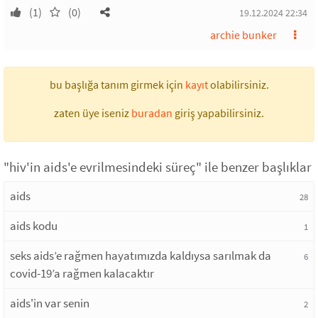
(1)
(0)
19.12.2024 22:34
archie bunker
bu başlığa tanım girmek için
kayıt
olabilirsiniz.
zaten üye iseniz
buradan
giriş yapabilirsiniz.
"hiv'in aids'e evrilmesindeki süreç" ile benzer başlıklar
aids
28
aids kodu
1
seks aids’e rağmen hayatımızda kaldıysa sarılmak da
6
covid-19’a rağmen kalacaktır
aids'in var senin
2