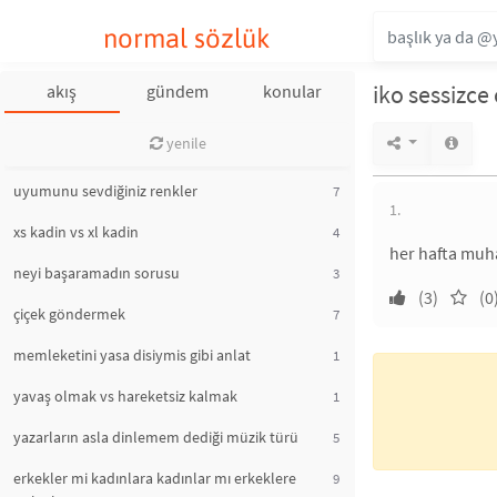
normal sözlük
iko sessizce 
akış
gündem
konular
yenile
uyumunu sevdiğiniz renkler
7
1.
xs kadin vs xl kadin
4
her hafta muha
neyi başaramadın sorusu
3
(3)
(0
çiçek göndermek
7
memleketini yasa disiymis gibi anlat
1
yavaş olmak vs hareketsiz kalmak
1
yazarların asla dinlemem dediği müzik türü
5
erkekler mi kadınlara kadınlar mı erkeklere
9