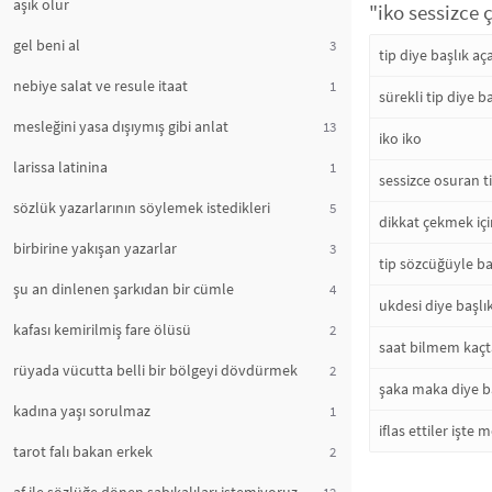
aşık olur
"iko sessizce 
gel beni al
3
tip diye başlık aç
nebiye salat ve resule itaat
1
sürekli tip diye b
mesleğini yasa dışıymış gibi anlat
13
iko iko
larissa latinina
1
sessizce osuran t
sözlük yazarlarının söylemek istedikleri
5
dikkat çekmek içi
birbirine yakışan yazarlar
3
tip sözcüğüyle ba
şu an dinlenen şarkıdan bir cümle
4
ukdesi diye başlı
kafası kemirilmiş fare ölüsü
2
saat bilmem kaçta
rüyada vücutta belli bir bölgeyi dövdürmek
2
şaka maka diye ba
kadına yaşı sorulmaz
1
iflas ettiler işt
tarot falı bakan erkek
2
12