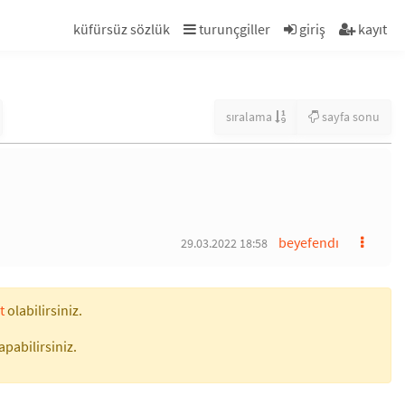
küfürsüz sözlük
turunçgiller
giriş
kayıt
sıralama
sayfa sonu
beyefendı
29.03.2022 18:58
t
olabilirsiniz.
apabilirsiniz.