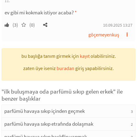
11.
ev gibi mi kokmak istiyor acaba?
*
(3)
(0)
10.09.2025 13:27
göçemeyenkuş
bu başlığa tanım girmek için
kayıt
olabilirsiniz.
zaten üye iseniz
buradan
giriş yapabilirsiniz.
"ilk buluşmaya oda parfümü sıkıp gelen erkek" ile
benzer başlıklar
parfümü havaya sıkıp içinden geçmek
3
parfümü havaya sıkıp etrafında dolaşmak
2
parfümü havaya sıkıp backflip yapmak