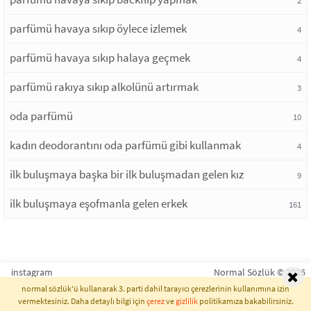
2
parfümü havaya sıkıp öylece izlemek
4
parfümü havaya sıkıp halaya geçmek
4
parfümü rakıya sıkıp alkolünü artırmak
3
oda parfümü
10
kadın deodorantını oda parfümü gibi kullanmak
4
ilk buluşmaya başka bir ilk buluşmadan gelen kız
9
ilk buluşmaya eşofmanla gelen erkek
161
instagram
Normal Sözlük © 2026
normal sözlük'ü kullanarak 3. parti dahil tarayıcı çerezlerinin kullanımına izin
vermektesiniz. Daha detaylı bilgi için
çerez
ve
gizlilik
politikamıza bakabilirsiniz.