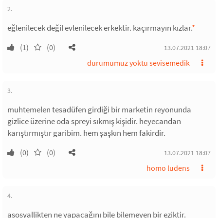
2.
eğlenilecek değil evlenilecek erkektir. kaçırmayın kızlar.
*
(1)
(0)
13.07.2021 18:07
durumumuz yoktu sevisemedik
3.
muhtemelen tesadüfen girdiği bir marketin reyonunda
gizlice üzerine oda spreyi sıkmış kişidir. heyecandan
karıştırmıştır garibim. hem şaşkın hem fakirdir.
(0)
(0)
13.07.2021 18:07
homo ludens
4.
asosyallikten ne yapacağını bile bilemeyen bir eziktir.