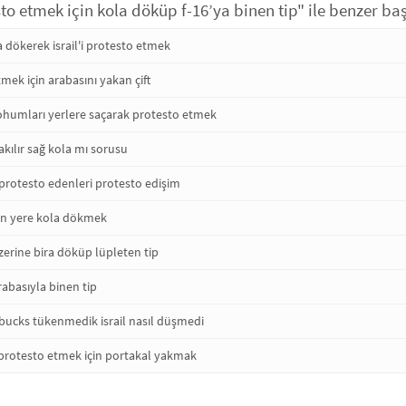
esto etmek için kola döküp f-16’ya binen tip" ile benzer baş
a dökerek israil'i protesto etmek
etmek için arabasını yakan çift
tohumları yerlere saçarak protesto etmek
akılır sağ kola mı sorusu
rotesto edenleri protesto edişim
için yere kola dökmek
erine bira döküp lüpleten tip
abasıyla binen tip
rbucks tükenmedik israil nasıl düşmedi
protesto etmek için portakal yakmak