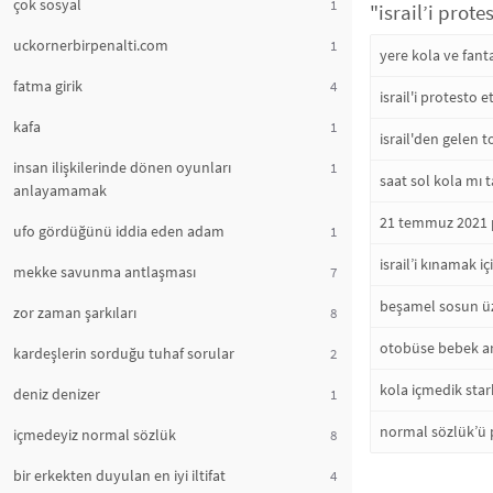
çok sosyal
1
"israil’i prot
uckornerbirpenalti.com
1
yere kola ve fant
fatma girik
4
israil'i protesto 
kafa
1
israil'den gelen 
insan ilişkilerinde dönen oyunları
1
saat sol kola mı t
anlayamamak
21 temmuz 2021 p
ufo gördüğünü iddia eden adam
1
israil’i kınamak 
mekke savunma antlaşması
7
beşamel sosun üz
zor zaman şarkıları
8
otobüse bebek ar
kardeşlerin sorduğu tuhaf sorular
2
kola içmedik sta
deniz denizer
1
normal sözlük’ü 
içmedeyiz normal sözlük
8
bir erkekten duyulan en iyi iltifat
4