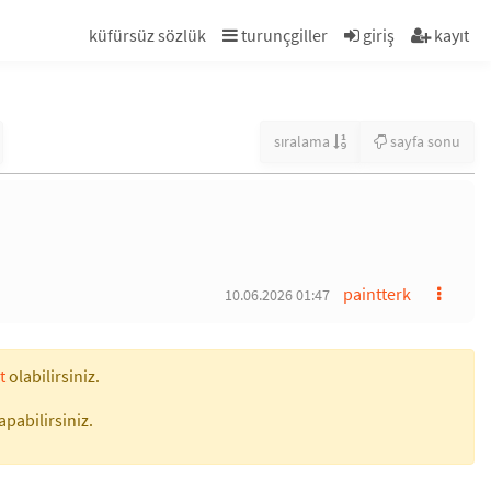
küfürsüz sözlük
turunçgiller
giriş
kayıt
sıralama
sayfa sonu
paintterk
10.06.2026 01:47
t
olabilirsiniz.
apabilirsiniz.