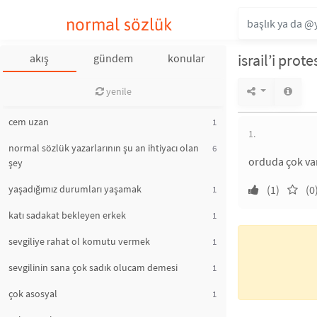
normal sözlük
israil’i prot
akış
gündem
konular
yenile
cem uzan
1
1.
normal sözlük yazarlarının şu an ihtiyacı olan
6
orduda çok var
şey
yaşadığımız durumları yaşamak
(1)
(0
1
katı sadakat bekleyen erkek
1
sevgiliye rahat ol komutu vermek
1
sevgilinin sana çok sadık olucam demesi
1
çok asosyal
1