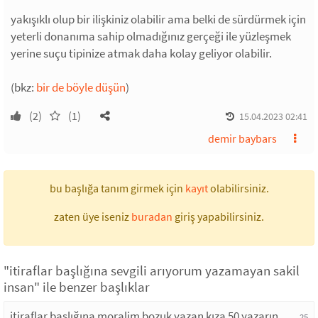
yakışıklı olup bir ilişkiniz olabilir ama belki de sürdürmek için
yeterli donanıma sahip olmadığınız gerçeği ile yüzleşmek
yerine suçu tipinize atmak daha kolay geliyor olabilir.
(bkz:
bir de böyle düşün
)
(2)
(1)
15.04.2023 02:41
demir baybars
bu başlığa tanım girmek için
kayıt
olabilirsiniz.
zaten üye iseniz
buradan
giriş yapabilirsiniz.
"itiraflar başlığına sevgili arıyorum yazamayan sakil
insan" ile benzer başlıklar
itiraflar başlığına moralim bozuk yazan kıza 50 yazarın
25