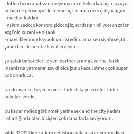
- lütfen beni rahatsız etmeyin. şu an erkek arkadaşım uyuyor
ve ben de periscope'de meme açtım ama ders çalışacağım.
- mecbur kaldım.
- aşkım sadece konsere gideceğiz, serdarları biliyorsun zaten
ezgi'nin kuzeni ve nişanlı
- maviliklerimde kaybolmanı istedim. ama sen siyahı seçtin.
şimdi ben de pembe hayallerdeyim..
şu salak bahaneler ile yeni partner aramak yerine, farklı
insanlarla yatmanın zevkli olduğunu kabul etmek çok süper.
çok onurluca.
farklı insanlar heyecan verir. farklı hikayeleri olur. farklı
kokuları vardır.
bu kadar moloz görünmek yerine sex and the city kadını
rahatlığında olan bicişleri çok daha fazla seviyorum.
yılda 324324 kere adam değiştirip hala aşkı arıyorum diyen