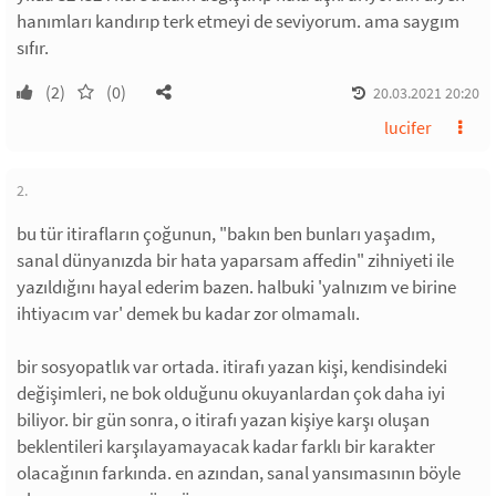
hanımları kandırıp terk etmeyi de seviyorum. ama saygım
sıfır.
(2)
(0)
20.03.2021 20:20
lucifer
2.
bu tür itirafların çoğunun, "bakın ben bunları yaşadım,
sanal dünyanızda bir hata yaparsam affedin" zihniyeti ile
yazıldığını hayal ederim bazen. halbuki 'yalnızım ve birine
ihtiyacım var' demek bu kadar zor olmamalı.
bir sosyopatlık var ortada. itirafı yazan kişi, kendisindeki
değişimleri, ne bok olduğunu okuyanlardan çok daha iyi
biliyor. bir gün sonra, o itirafı yazan kişiye karşı oluşan
beklentileri karşılayamayacak kadar farklı bir karakter
olacağının farkında. en azından, sanal yansımasının böyle