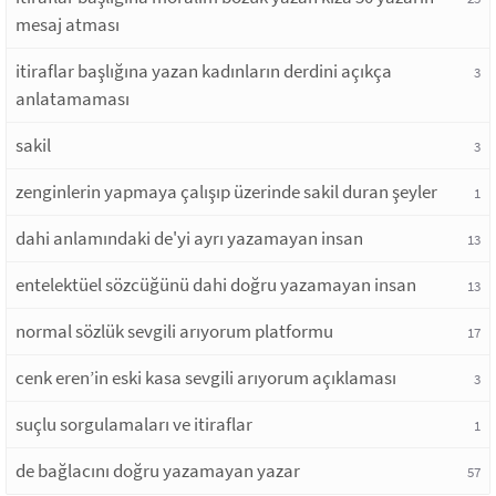
mesaj atması
itiraflar başlığına yazan kadınların derdini açıkça
3
anlatamaması
sakil
3
zenginlerin yapmaya çalışıp üzerinde sakil duran şeyler
1
dahi anlamındaki de'yi ayrı yazamayan insan
13
entelektüel sözcüğünü dahi doğru yazamayan insan
13
normal sözlük sevgili arıyorum platformu
17
cenk eren’in eski kasa sevgili arıyorum açıklaması
3
suçlu sorgulamaları ve itiraflar
1
de bağlacını doğru yazamayan yazar
57