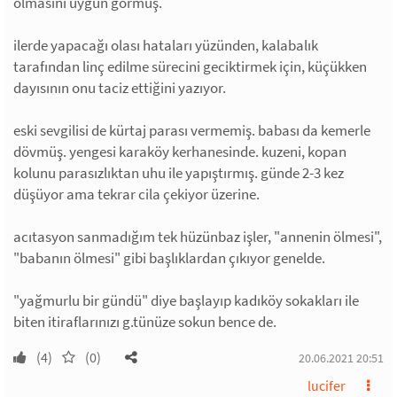
olmasını uygun görmüş.
ilerde yapacağı olası hataları yüzünden, kalabalık
tarafından linç edilme sürecini geciktirmek için, küçükken
dayısının onu taciz ettiğini yazıyor.
eski sevgilisi de kürtaj parası vermemiş. babası da kemerle
dövmüş. yengesi karaköy kerhanesinde. kuzeni, kopan
kolunu parasızlıktan uhu ile yapıştırmış. günde 2-3 kez
düşüyor ama tekrar cila çekiyor üzerine.
acıtasyon sanmadığım tek hüzünbaz işler, "annenin ölmesi",
"babanın ölmesi" gibi başlıklardan çıkıyor genelde.
"yağmurlu bir gündü" diye başlayıp kadıköy sokakları ile
biten itiraflarınızı g.tünüze sokun bence de.
(4)
(0)
20.06.2021 20:51
lucifer