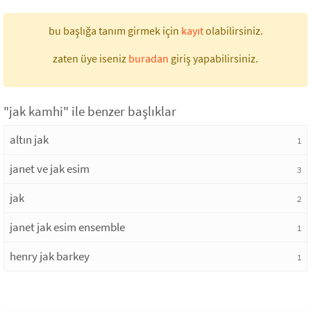
bu başlığa tanım girmek için
kayıt
olabilirsiniz.
zaten üye iseniz
buradan
giriş yapabilirsiniz.
"jak kamhi" ile benzer başlıklar
altın jak
1
janet ve jak esim
3
jak
2
janet jak esim ensemble
1
henry jak barkey
1