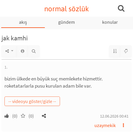
normal sözlük
akış
gündem
konular
jak kamhi
1.
bizim ülkede en büyük suç memlekete hizmettir.
roketatarlarla pusu kurulan adam bile var.
(0)
(0)
12.06.2026 00:41
uzaymekik