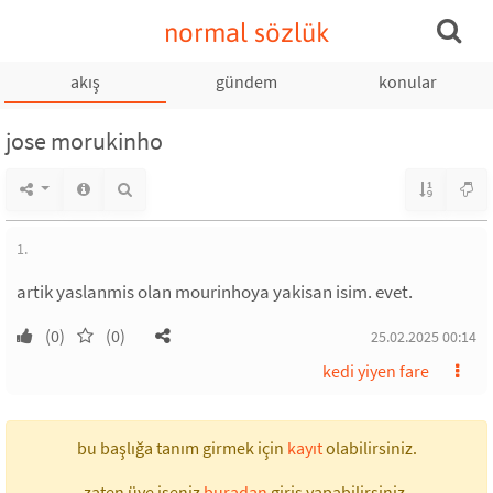
normal sözlük
akış
gündem
konular
jose morukinho
1.
artik yaslanmis olan mourinhoya yakisan isim. evet.
(0)
(0)
25.02.2025 00:14
kedi yiyen fare
bu başlığa tanım girmek için
kayıt
olabilirsiniz.
zaten üye iseniz
buradan
giriş yapabilirsiniz.