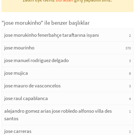
"jose morukinho" ile benzer başlıklar
jose morukinho fenerbahçe taraftarına isyanı
2
jose mourinho
370
jose manuel rodriguez delgado
3
jose mujica
8
jose mauro de vasconcelos
3
jose raul capablanca
4
alejandro gomez arias jose robledo alfonso villa des
1
santos
jose carreras
1