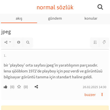
normal sözlük
akış
gündem
konular
jpeg
1.
bir 'playboy' orta sayfası jpeg'in yaratılışının parçasıdır.
lena sjööblom 1972'de playboy için poz verdi ve görüntüsü
bilgisayar görüntü tanıma için standart haline geldi.
(0)
(0)
26.02.2025 14:30
buzzer