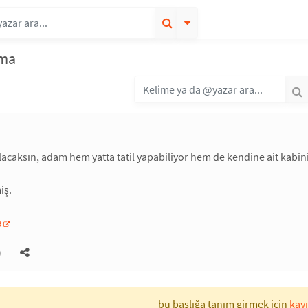
ama
lacaksın, adam hem yatta tatil yapabiliyor hem de kendine ait kabini 
iş.
a
)
bu başlığa tanım girmek için
kayı