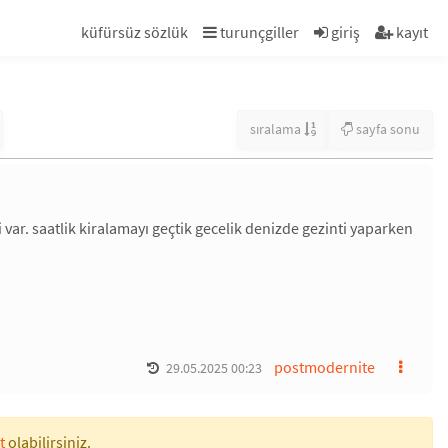
küfürsüz sözlük
turunçgiller
giriş
kayıt
sıralama
sayfa sonu
var. saatlik kiralamayı geçtik gecelik denizde gezinti yaparken
postmodernite
29.05.2025 00:23
t
olabilirsiniz.