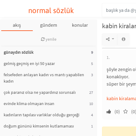
normal sözlük
kabin kiral
akış
gündem
konular
yenile
günaydın sözlük
9
1.
gelmiş geçmiş en iyi 50 yazar
5
şöyle zengin o
felsefeden anlayan kadın vs mantı yapabilen
3
konaklıyor.
kadın
süper bir şeym
çok paranız olsa ne yapardınız sorunsalı
27
kabin kiralam
evinde klima olmayan insan
10
(0)
(0
kadınların tapılası varlıklar olduğu gerçeği
4
doğum gününü kimsenin kutlamaması
1