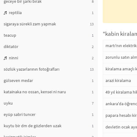
geceye bir şarkı bırak
8
reptilia
1
sigaraya sürekli zam yapmak
13
"kabin kiralam
teacup
1
martı'nın elektrik
diktatör
2
zorunlu satın al
ninni
2
kiralama amaçlı k
sözlük yazarlarının fotoğrafları
13
gülseven medar
arazi kiralama
1
katainaka no ossan, kensei ni naru
1
49 yıl kiralama hi
uyku
7
ankara'da öğrenci
eyüp sabri tuncer
1
papara hesabı ki
kuytu bir dm de gözlerden uzak
1
devletin ocak ayı
2