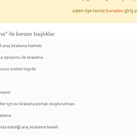
zaten üye iseniz
buradan
giriş y
a" ile benzer başlıklar
li araç kiralama hizmeti
ma opsiyonu ile kiralama
onut üretimi teşviki
kayesi
ler için ev kiralama portalı oluşturulması
ralama
nda ödediği araç kiralama bedeli