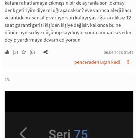
kafanı rahatlamaya çıkmışsın bir de ayranla son lokmayı
denk getiriyim diye mi uğraşacaksın? eve varınca alerji ilacı
ve antideprasan alıp vuruyorsun kafayı yastığa. aralıksız 12
saat garanti gerisi kişiden kişiye değişir. kalkınca bu ne
dünün aynısı diye düşünüp saydırıyor sonra amaan severler
deyip yardırmaya devam ediyorsun.
(3)
(0)
06.04.2023 01:41
pencereden uçan kedi
15.