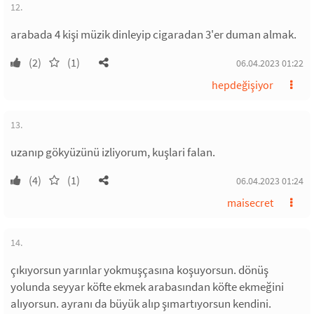
12.
arabada 4 kişi müzik dinleyip cigaradan 3'er duman almak.
(2)
(1)
06.04.2023 01:22
hepdeğişiyor
13.
uzanıp gökyüzünü izliyorum, kuşlari falan.
(4)
(1)
06.04.2023 01:24
maisecret
14.
çıkıyorsun yarınlar yokmuşçasına koşuyorsun. dönüş
yolunda seyyar köfte ekmek arabasından köfte ekmeğini
alıyorsun. ayranı da büyük alıp şımartıyorsun kendini.