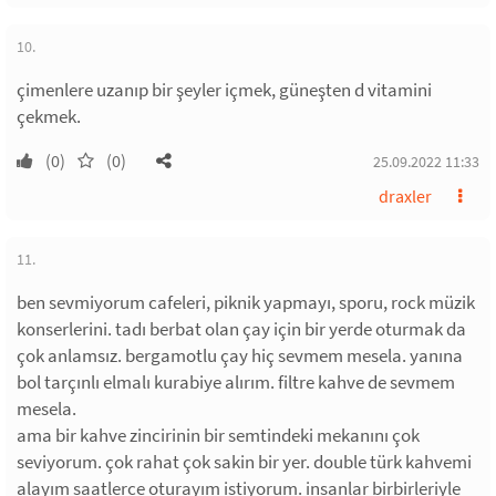
10.
çimenlere uzanıp bir şeyler içmek, güneşten d vitamini
çekmek.
(0)
(0)
25.09.2022 11:33
draxler
11.
ben sevmiyorum cafeleri, piknik yapmayı, sporu, rock müzik
konserlerini. tadı berbat olan çay için bir yerde oturmak da
çok anlamsız. bergamotlu çay hiç sevmem mesela. yanına
bol tarçınlı elmalı kurabiye alırım. filtre kahve de sevmem
mesela.
ama bir kahve zincirinin bir semtindeki mekanını çok
seviyorum. çok rahat çok sakin bir yer. double türk kahvemi
alayım saatlerce oturayım istiyorum. insanlar birbirleriyle