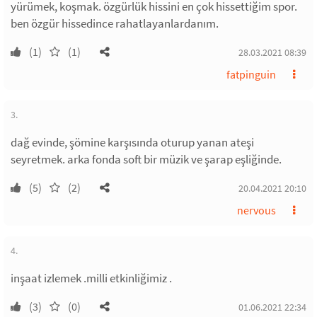
yürümek, koşmak. özgürlük hissini en çok hissettiğim spor.
ben özgür hissedince rahatlayanlardanım.
(1)
(1)
28.03.2021 08:39
fatpinguin
3.
dağ evinde, şömine karşısında oturup yanan ateşi
seyretmek. arka fonda soft bir müzik ve şarap eşliğinde.
(5)
(2)
20.04.2021 20:10
nervous
4.
inşaat izlemek .milli etkinliğimiz .
(3)
(0)
01.06.2021 22:34