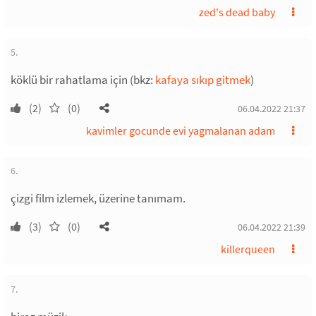
zed's dead baby
5.
köklü bir rahatlama için (bkz:
kafaya sıkıp gitmek
)
(2)
(0)
06.04.2022 21:37
kavimler gocunde evi yagmalanan adam
6.
çizgi film izlemek, üzerine tanımam.
(3)
(0)
06.04.2022 21:39
killerqueen
7.