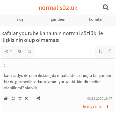
normal sözlük
akış
gündem
konular
kafalar youtube kanalının normal sözlük ile
ilişkisinin olup olmaması
1.
kafa radyo ile olan ilişkisi gibi muallaktır. sonuçta benjamini
biz de görmedik. adamı tanımıyoruz abi. kimdir nedir?
olabilir mi? olabilir...
(1)
(0)
08.12.2020 19:47
hi my i run