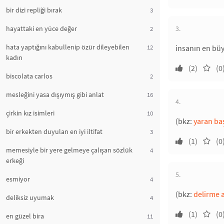
bir dizi repliği bırak
3
hayattaki en yüce değer
3.
2
hata yaptığını kabullenip özür dileyebilen
12
insanın en büy
kadın
(2)
(0
biscolata carlos
2
mesleğini yasa dışıymış gibi anlat
16
4.
çirkin kız isimleri
10
(bkz:
yaran baş
bir erkekten duyulan en iyi iltifat
3
(1)
(0
memesiyle bir yere gelmeye çalışan sözlük
4
erkeği
5.
esmiyor
4
(bkz:
delirme 
deliksiz uyumak
4
(1)
(0
en güzel bira
11