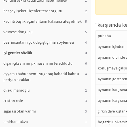
kendini eskisi kadar zeki hissetmemek
1
her şeyi şekerli içenler terör örgütü
2
kadınlı başlık açanlanların kafasına ateş etmek
5
"karşısında k
vesvese döngüsü
5
puhaha
bazı insanların çok değiştiğimizi söylemesi
4
aynanın içinden
iyi geceler sözlük
3
aynanın dibinde ağ
dışarı çıksam mı çıkmasam mı tereddüttü
6
konuşmaya çalışı
eyyam-ı bahur nem-i yughraq kaharül kahr-u
4
aynanın gösterem
perişan sıcakları
aynanın karşısın
dilek imamoğlu
2
aynanın karşısın
criston cole
3
sigarası olan var mı
çirkin diye kızla
3
emirhan takva
1
boğaziçi ünivers