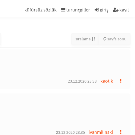
küfürsüz sözlük
turunçgiller
giriş
kayıt
sıralama
sayfa sonu
kaotik
23.12.2020 23:33
ivanmilinski
23.12.2020 23:35