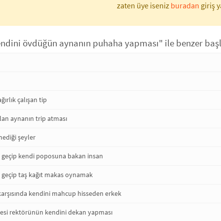
zaten üye iseniz
buradan
giriş y
endini övdüğün aynanın puhaha yapması" ile benzer başl
ırlık çalışan tip
lan aynanın trip atması
ediği şeyler
a geçip kendi poposuna bakan insan
a geçip taş kağıt makas oynamak
r karşısında kendini mahcup hisseden erkek
itesi rektörünün kendini dekan yapması