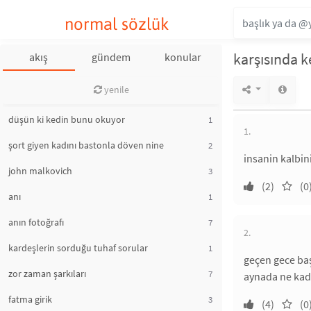
normal sözlük
karşısında 
akış
gündem
konular
yenile
düşün ki kedin bunu okuyor
1
1.
şort giyen kadını bastonla döven nine
2
insanin kalbini
john malkovich
3
(2)
(0
anı
1
anın fotoğrafı
7
2.
kardeşlerin sorduğu tuhaf sorular
1
geçen gece ba
zor zaman şarkıları
7
aynada ne kada
fatma girik
3
(4)
(0