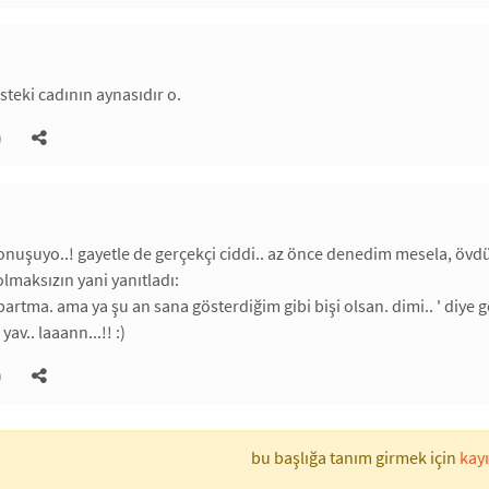
eki cadının aynasıdır o.
)
nuşuyo..! gayetle de gerçekçi ciddi.. az önce denedim mesela, övd
olmaksızın yani yanıtladı:
artma. ama ya şu an sana gösterdiğim gibi bişi olsan. dimi.. ' diye ge
av.. laaann...!! :)
)
bu başlığa tanım girmek için
kayı