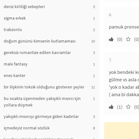
deniz kirliliği sebepleri
5
6.
sigma erkek
1
pamuk prensest
trabzonlu
2
(0)
(0
doğum gününü kimsenin kutlamaması
10
gereksiz romantize edilen kavramlar
3
7.
male fantasy
1
yok bendeki ko
enes kanter
1
gülme vs asla 
'yok o kadar ab
bir ilişkinin toksik olduğunu gösteren şeyler
11
( ama bi dakka y
bu sıcakta üşenmeden yakışıklı mısırcı için
1
yollara düşmek
(1)
(0
yakışıklı mısırcıyı görmeye giden kadınlar
3
içmedeyiz normal sözlük
8