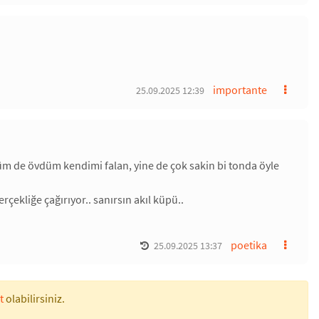
importante
25.09.2025 12:39
üm de övdüm kendimi falan, yine de çok sakin bi tonda öyle
rçekliğe çağırıyor.. sanırsın akıl küpü..
poetika
25.09.2025 13:37
t
olabilirsiniz.