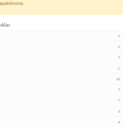
apabilirsiniz.
ıklar
2
2
7
1
10
7
7
3
4