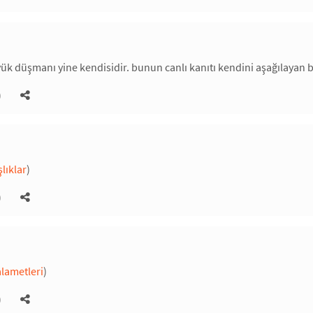
ük düşmanı yine kendisidir. bunun canlı kanıtı kendini aşağılayan bil
)
lıklar
)
)
alametleri
)
)