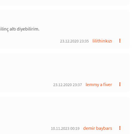
inç altı diyebilirim.
lilithinkızı
23.12.2020 23:35
lemmy a fiver
23.12.2020 23:37
demir baybars
10.11.2023 00:19