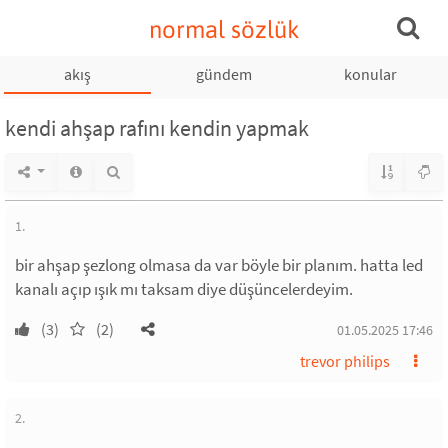
normal sözlük
akış
gündem
konular
kendi ahşap rafını kendin yapmak
1.
bir ahşap şezlong olmasa da var böyle bir planım. hatta led
kanalı açıp ışık mı taksam diye düşüncelerdeyim.
(3)
(2)
01.05.2025 17:46
trevor philips
2.