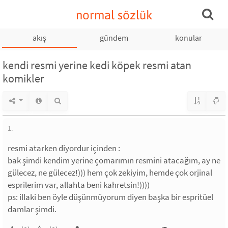
normal sözlük
akış
gündem
konular
kendi resmi yerine kedi köpek resmi atan
komikler
1.
resmi atarken diyordur içinden :
bak şimdi kendim yerine çomarımın resmini atacağım, ay ne
gülecez, ne gülecez!))) hem çok zekiyim, hemde çok orjinal
esprilerim var, allahta beni kahretsin!))))
ps: illaki ben öyle düşünmüyorum diyen başka bir espritüel
damlar şimdi.