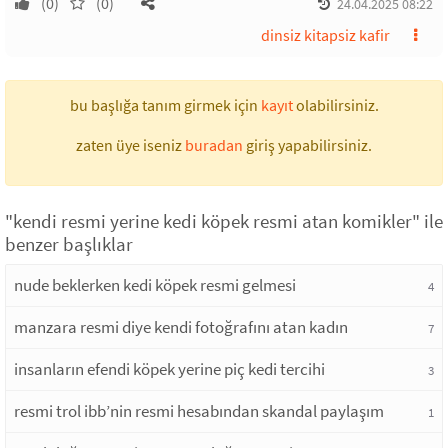
(0)
(0)
24.04.2025 08:22
dinsiz kitapsiz kafir
bu başlığa tanım girmek için
kayıt
olabilirsiniz.
zaten üye iseniz
buradan
giriş yapabilirsiniz.
"kendi resmi yerine kedi köpek resmi atan komikler" ile
benzer başlıklar
nude beklerken kedi köpek resmi gelmesi
4
manzara resmi diye kendi fotoğrafını atan kadın
7
insanların efendi köpek yerine piç kedi tercihi
3
resmi trol ibb’nin resmi hesabından skandal paylaşım
1