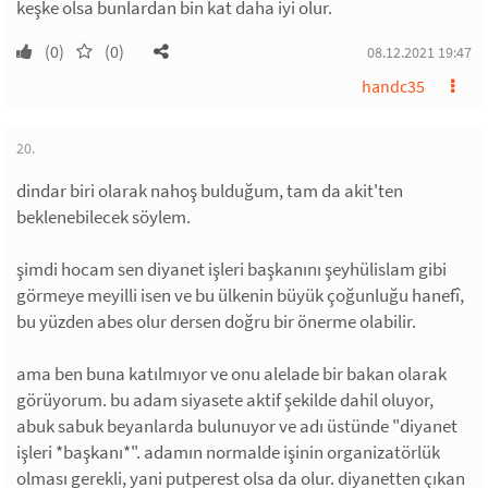
keşke olsa bunlardan bin kat daha iyi olur.
(0)
(0)
08.12.2021 19:47
handc35
20.
dindar biri olarak nahoş bulduğum, tam da akit'ten
beklenebilecek söylem.
şimdi hocam sen diyanet işleri başkanını şeyhülislam gibi
görmeye meyilli isen ve bu ülkenin büyük çoğunluğu hanefî,
bu yüzden abes olur dersen doğru bir önerme olabilir.
ama ben buna katılmıyor ve onu alelade bir bakan olarak
görüyorum. bu adam siyasete aktif şekilde dahil oluyor,
abuk sabuk beyanlarda bulunuyor ve adı üstünde "diyanet
işleri *başkanı*". adamın normalde işinin organizatörlük
olması gerekli, yani putperest olsa da olur. diyanetten çıkan