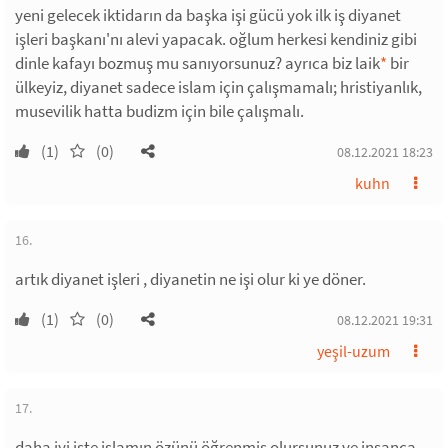
yeni gelecek iktidarın da başka işi gücü yok ilk iş diyanet
işleri başkanı'nı alevi yapacak. oğlum herkesi kendiniz gibi
dinle kafayı bozmuş mu sanıyorsunuz? ayrıca biz laik
*
bir
ülkeyiz, diyanet sadece islam için çalışmamalı; hristiyanlık,
musevilik hatta budizm için bile çalışmalı.
(1)
(0)
08.12.2021 18:23
kuhn
16.
artık diyanet işleri , diyanetin ne işi olur ki ye döner.
(1)
(0)
08.12.2021 19:31
yeşil-uzum
17.
daha iyi işte islamın özünü öğrenmiş olursunuz ve insanca