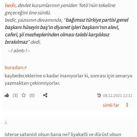
bedir
, devlet kurumlarının yeniden ‘fetö’nün tekeline
geçeceğini öne sürdü.
bedir, yazısının devamında, “
bağımsız türkiye partisi genel
başkanı hüseyin baş’ın diyanet işleri başkanı’nın alevi,
caferi, şii mezheplerinden olması talebi karşılıksız
bırakılmaz
” dedi.
buradan
kaybedeceklerine o kadar inanıyorlar ki, sonrası için senaryo
yazmaktan çekinmiyorlar.
(3)
(0)
08.12.2021 12:11
simli far
2.
isterse satanist olsun bana ne? liyakatli ve dürüst olsun