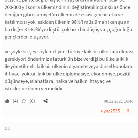
200-300 yıl sonra ülkemiz dinini değiştirebilir çünkü az önce
dediğim gibi islamiyet'in ülkemizde eskisi gibi bir etki ve
katılımcısı yok. eskiden ülkenin 98%'i müslüman iken şu an
bu değer 81-82%'ye düştü. çok hızlı bir düşüş var, çoğunluğu
gençlerden oluşuyor.
ve şöyle bir şey söylemeliyim: türkiye laik bir ülke. laik olması
gerekiyor! önderimiz atatürk'ün bize verdiği bu ülke laiklik
ile yönetilmeli. laik bir ülkenin diyanete veya dinsel konulara
ihtiyacı yoktur. laik bir ülke diplomasiye, ekonomiye, pozitif
düşünceye, ıslahatlara, halka ve halkın ihtayaç ve
isteklerine önem vermelidir.
(4)
(0)
08.12.2021 16:46
ayaz2535
14.