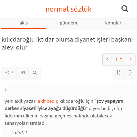
normal sözlük
akış
gündem
konular
kılıçdaroğlu iktidar olursa diyanet işleri başkanı
alevi olur
1
1.
yeni akit yazarı
akif bedir
, kılıçdaroğlu için “
şov yapayım
derken siyaseti iyice ayağa düşürdüğü
” diyen bedir, chp
liderinin ülkenin başına geçmesi halinde olabilecek
senaryoları sıraladı.