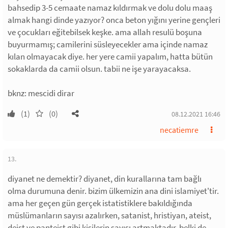
bahsedip 3-5 cemaate namaz kıldırmak ve dolu dolu maaş
almak hangi dinde yazıyor? onca beton yığını yerine gençleri
ve çocukları eğitebilsek keşke. ama allah resulü boşuna
buyurmamış; camilerini süsleyecekler ama içinde namaz
kılan olmayacak diye. her yere camii yapalım, hatta bütün
sokaklarda da camii olsun. tabii ne işe yarayacaksa.
bknz: mescidi dirar
(1)
(0)
08.12.2021 16:46
necatiemre
13.
diyanet ne demektir? diyanet, din kurallarına tam bağlı
olma durumuna denir. bizim ülkemizin ana dini islamiyet'tir.
ama her geçen gün gerçek istatistiklere bakıldığında
müslümanların sayısı azalırken, satanist, hristiyan, ateist,
deist ve panteist gibi kişilerin sayısı artmaktadır. belki de