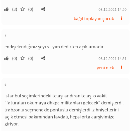
(3)
(0)
08.12.2021 14:50
kağıt toplayan çocuk
7.
endişelendiğiniz şeyi s...yim dedirten açıklamadır.
(0)
(0)
08.12.2021 14:51
yeni nick
8.
istanbul seçimlerindeki telaşı andıran telaş. o vakit
"faturaları okumaya dhkpc militanları gelecek" demişlerdi.
trabzonlu seçmene de pontuslu demişlerdi. zihniyetlerini
açık etmesi bakımından faydalı, hepsi ortak arşivimize
giriyor.