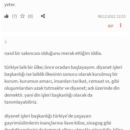
yeter.
(7)
(0)
08.12.2021 12:15
ayı
3.
nasıl bir sakıncası olduğunu merak ettiğim iddia.
türkiye laik bir ülke; önce oradan başlayayım. diyanet işleri
başkanlığı ise laiklik ilkesinin sonucu olarak kurulmuş bir
kurum. kurumun amacı, insanları tarikat, cemaat vs. gibi
oluşumlardan uzak tutmaktır ve diyanet; adı üzerinde din
demektir. yani din işleri başkanlığı olarak da
tanımlayabiliriz.
diyanet işleri başkanlığı türkiye'de yaşayan
gayrimüslimlerin inançlarına ilave kilise, sinagog gibi
ibadethanelerini de teminat altına almakla görevlidir. kilise,