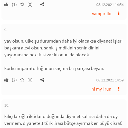
(1)
(0)
08.12.2021 14:54
vampirillo
9.
yav olsun. ülke şu durumdan daha iyi olacaksa diyanet işleri
başkanı alevi olsun. sanki şimdikinin senin dinini
yaşamasına ne etkisi var ki onun da olacak.
korku imparatorluğunun saçma bir parçası beyan.
(2)
(0)
08.12.2021 14:59
hi my i run
10.
kılıçdaroğlu iktidar olduğunda diyanet kalırsa daha da oy
vermem. diyanete 1 türk lirası bütçe ayırmak en büyük israf.