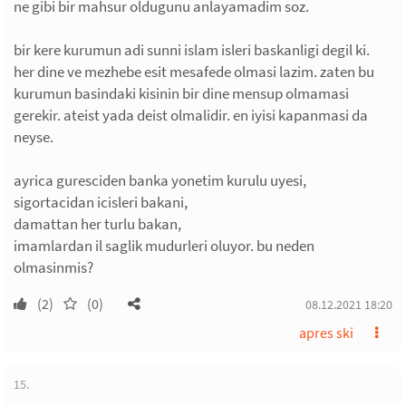
ne gibi bir mahsur oldugunu anlayamadim soz.
bir kere kurumun adi sunni islam isleri baskanligi degil ki.
her dine ve mezhebe esit mesafede olmasi lazim. zaten bu
kurumun basindaki kisinin bir dine mensup olmamasi
gerekir. ateist yada deist olmalidir. en iyisi kapanmasi da
neyse.
ayrica guresciden banka yonetim kurulu uyesi,
sigortacidan icisleri bakani,
damattan her turlu bakan,
imamlardan il saglik mudurleri oluyor. bu neden
olmasinmis?
(2)
(0)
08.12.2021 18:20
apres ski
15.