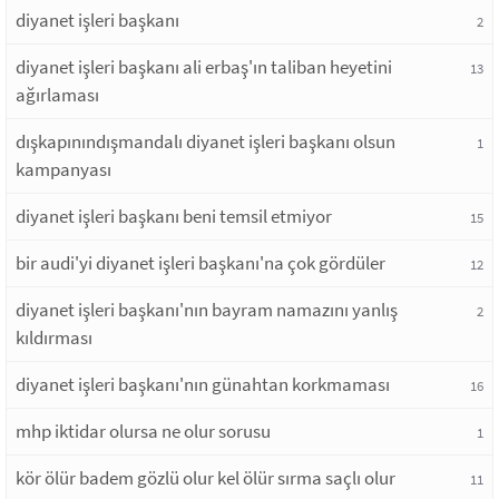
diyanet işleri başkanı
2
diyanet işleri başkanı ali erbaş'ın taliban heyetini
13
ağırlaması
dışkapınındışmandalı diyanet işleri başkanı olsun
1
kampanyası
diyanet işleri başkanı beni temsil etmiyor
15
bir audi'yi diyanet işleri başkanı'na çok gördüler
12
diyanet işleri başkanı'nın bayram namazını yanlış
2
kıldırması
diyanet işleri başkanı'nın günahtan korkmaması
16
mhp iktidar olursa ne olur sorusu
1
kör ölür badem gözlü olur kel ölür sırma saçlı olur
11