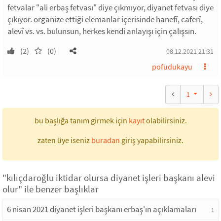
fetvalar "ali erbaş fetvası" diye çıkmıyor, diyanet fetvası diye
çıkıyor. organize ettiği elemanlar içerisinde hanefî, caferî,
alevî vs. vs. bulunsun, herkes kendi anlayışı için çalışsın.
(2)
(0)
08.12.2021 21:31
pofudukayu
1
bu başlığa tanım girmek için
kayıt
olabilirsiniz.
zaten üye iseniz
buradan
giriş yapabilirsiniz.
"kılıçdaroğlu iktidar olursa diyanet işleri başkanı alevi
olur" ile benzer başlıklar
6 nisan 2021 diyanet işleri başkanı erbaş'ın açıklamaları
1