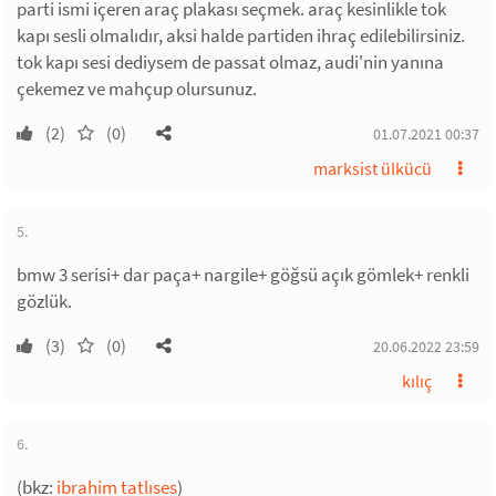
parti ismi içeren araç plakası seçmek. araç kesinlikle tok
kapı sesli olmalıdır, aksi halde partiden ihraç edilebilirsiniz.
tok kapı sesi dediysem de passat olmaz, audi'nin yanına
çekemez ve mahçup olursunuz.
(2)
(0)
01.07.2021 00:37
marksist ülkücü
5.
bmw 3 serisi+ dar paça+ nargile+ göğsü açık gömlek+ renkli
gözlük.
(3)
(0)
20.06.2022 23:59
kılıç
6.
(bkz:
ibrahim tatlıses
)