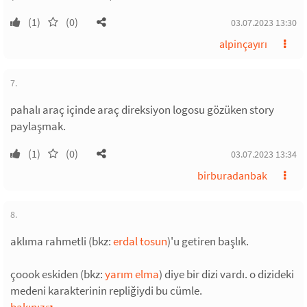
(1)
(0)
03.07.2023 13:30
alpinçayırı
7.
pahalı araç içinde araç direksiyon logosu gözüken story
paylaşmak.
(1)
(0)
03.07.2023 13:34
birburadanbak
8.
aklıma rahmetli (bkz:
erdal tosun
)'u getiren başlık.
çoook eskiden (bkz:
yarım elma
) diye bir dizi vardı. o dizideki
medeni karakterinin repliğiydi bu cümle.
bakınız