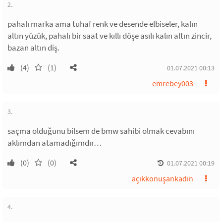
2.
pahalı marka ama tuhaf renk ve desende elbiseler, kalın
altın yüzük, pahalı bir saat ve kıllı döşe asılı kalın altın zincir,
bazan altın diş.
(4)
(1)
01.07.2021 00:13
emrebey003
3.
saçma olduğunu bilsem de bmw sahibi olmak cevabını
aklımdan atamadığımdır…
(0)
(0)
01.07.2021 00:19
açıkkonuşankadın
4.