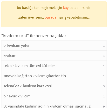
bu başlığa tanım girmek için
kayıt
olabilirsiniz.
zaten üye iseniz
buradan
giriş yapabilirsiniz.
"kıvılcım ural" ile benzer başlıklar
bi kıvılcım yeter
1
kıvılcım
4
tek bir kıvılcım tüm evi kül eder
1
sınavda kağıttan kıvılcım çıkartan tip
1
selena'daki kıvılcım karakteri
3
bir avuç kıvılcım
1
50 yaşındaki kadının adının kıvılcım olması saçmalığı
9