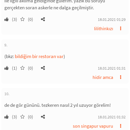
ile ilgili aklıma geldiğinde gülerim. yazık bu soruyu
gerçekten soran askerle ne dalga geçilmiştir.
(3)
(0)
18.01.2021 01:29
lilithinkızı
9.
(bkz:
bildiğim bir restoran var
)
(1)
(0)
18.01.2021 01:31
hidir amca
10.
de de gör gününü. tezkeren nasıl 2 yıl uzuyor görelim!
(3)
(0)
18.01.2021 01:32
son singapur vapuru