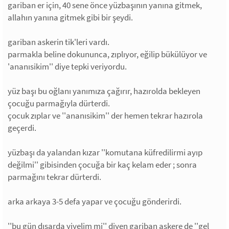
gariban er için, 40 sene önce yüzbaşının yanına gitmek,
allahın yanına gitmek gibi bir şeydi.
gariban askerin tik'leri vardı.
parmakla beline dokununca, zıplıyor, eğilip bükülüyor ve
'ananısikim'' diye tepki veriyordu.
yüz başı bu oğlanı yanımıza çağırır, hazırolda bekleyen
çocuğu parmağıyla dürterdi.
çocuk zıplar ve ''ananısikim'' der hemen tekrar hazırola
geçerdi.
yüzbaşı da yalandan kızar ''komutana küfredilirmi ayıp
değilmi'' gibisinden çocuğa bir kaç kelam eder ; sonra
parmağını tekrar dürterdi.
arka arkaya 3-5 defa yapar ve çocuğu gönderirdi.
''bu gün dışarda yiyelim mi'' diyen gariban askere de ''gel