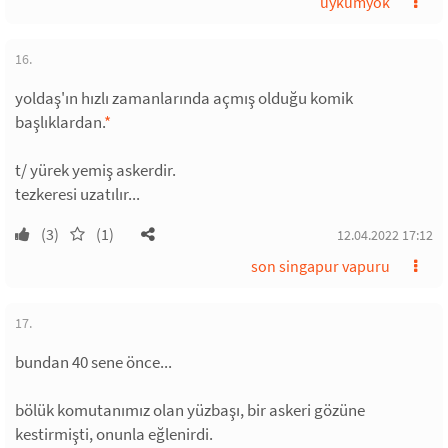
uykumyok
16.
yoldaş'ın hızlı zamanlarında açmış olduğu komik
başlıklardan.
*
t/ yürek yemiş askerdir.
tezkeresi uzatılır...
(3)
(1)
12.04.2022 17:12
son singapur vapuru
17.
bundan 40 sene önce...
bölük komutanımız olan yüzbaşı, bir askeri gözüne
kestirmişti, onunla eğlenirdi.