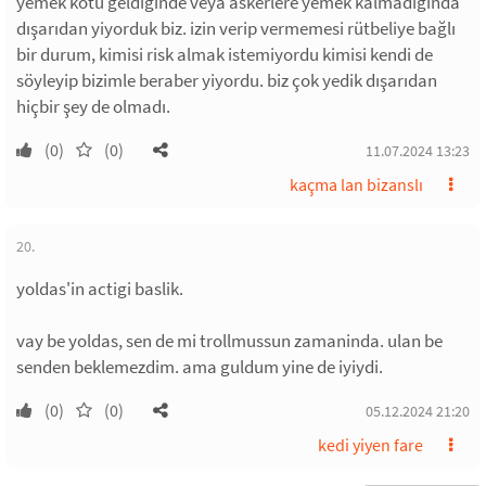
yemek kötü geldiğinde veya askerlere yemek kalmadığında
dışarıdan yiyorduk biz. izin verip vermemesi rütbeliye bağlı
bir durum, kimisi risk almak istemiyordu kimisi kendi de
söyleyip bizimle beraber yiyordu. biz çok yedik dışarıdan
hiçbir şey de olmadı.
(0)
(0)
11.07.2024 13:23
kaçma lan bizanslı
20.
yoldas'in actigi baslik.
vay be yoldas, sen de mi trollmussun zamaninda. ulan be
senden beklemezdim. ama guldum yine de iyiydi.
(0)
(0)
05.12.2024 21:20
kedi yiyen fare