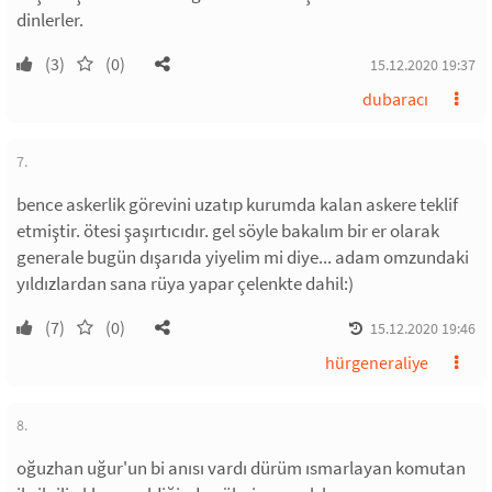
dinlerler.
(3)
(0)
15.12.2020 19:37
dubaracı
7.
bence askerlik görevini uzatıp kurumda kalan askere teklif
etmiştir. ötesi şaşırtıcıdır. gel söyle bakalım bir er olarak
generale bugün dışarıda yiyelim mi diye... adam omzundaki
yıldızlardan sana rüya yapar çelenkte dahil:)
(7)
(0)
15.12.2020 19:46
hürgeneraliye
8.
oğuzhan uğur'un bi anısı vardı dürüm ısmarlayan komutan