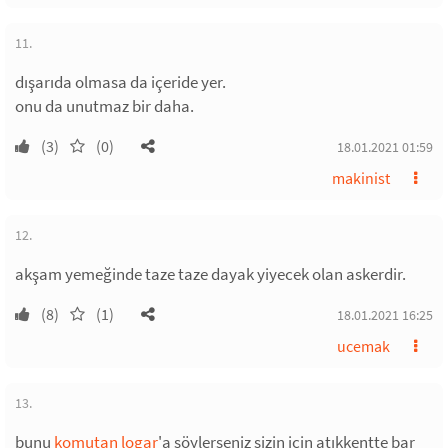
11.
dışarıda olmasa da içeride yer.
onu da unutmaz bir daha.
(3)
(0)
18.01.2021 01:59
makinist
12.
akşam yemeğinde taze taze dayak yiyecek olan askerdir.
(8)
(1)
18.01.2021 16:25
ucemak
13.
bunu
komutan logar
'a söylerseniz sizin için atıkkentte bar