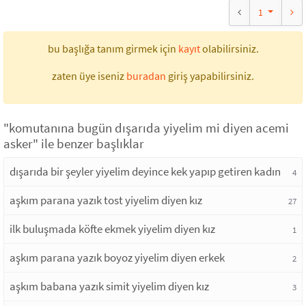
1
bu başlığa tanım girmek için
kayıt
olabilirsiniz.
zaten üye iseniz
buradan
giriş yapabilirsiniz.
"komutanına bugün dışarıda yiyelim mi diyen acemi
asker" ile benzer başlıklar
dışarıda bir şeyler yiyelim deyince kek yapıp getiren kadın
4
aşkım parana yazık tost yiyelim diyen kız
27
ilk buluşmada köfte ekmek yiyelim diyen kız
1
aşkım parana yazık boyoz yiyelim diyen erkek
2
aşkım babana yazık simit yiyelim diyen kız
3