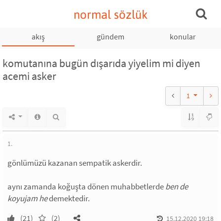
normal sözlük
akış
gündem
konular
komutanına bugün dışarıda yiyelim mi diyen
acemi asker
1
1.
gönlümüzü kazanan sempatik askerdir.
aynı zamanda koğuşta dönen muhabbetlerde
ben de
koyujam he
demektedir.
(21)
(2)
15.12.2020 19:18