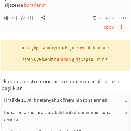
aljazeera
buradan
(4)
(1)
20.04.2021 05:11
boop
bu başlığa tanım girmek için
kayıt
olabilirsiniz.
zaten üye iseniz
buradan
giriş yapabilirsiniz.
"küba'da castro döneminin sona ermesi" ile benzer
başlıklar
israil'de 12 yıllık netanyahu döneminin sona ermesi
1
bursa - istanbul arası arabalı feribot döneminin sona
3
ermesi