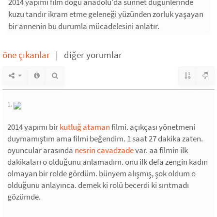
2014 yapımı film doğu anadolu'da sünnet düğünlerinde
kuzu tandır ikram etme geleneği yüzünden zorluk yaşayan
bir annenin bu durumla mücadelesini anlatır.
öne çıkanlar
|
diğer yorumlar
1.
2014 yapımı bir
kutluğ ataman
filmi. açıkçası yönetmeni
duymamıştım ama filmi beğendim. 1 saat 27 dakika zaten.
oyuncular arasında
nesrin cavadzade
var. aa filmin ilk
dakikaları o olduğunu anlamadım. onu ilk defa zengin kadın
olmayan bir rolde gördüm. bünyem alışmış, şok oldum o
olduğunu anlayınca. demek ki rolü becerdi ki sırıtmadı
gözümde.