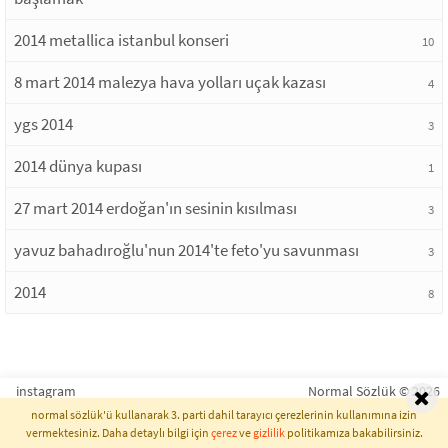
2014 metallica istanbul konseri
10
8 mart 2014 malezya hava yolları uçak kazası
4
ygs 2014
3
2014 dünya kupası
1
27 mart 2014 erdoğan'ın sesinin kısılması
3
yavuz bahadıroğlu'nun 2014'te feto'yu savunması
3
2014
8
instagram
Normal Sözlük © 2026
normal sözlük'ü kullanarak 3. parti dahil tarayıcı çerezlerinin kullanımına izin
vermektesiniz. Daha detaylı bilgi için
çerez
ve
gizlilik
politikamıza bakabilirsiniz.