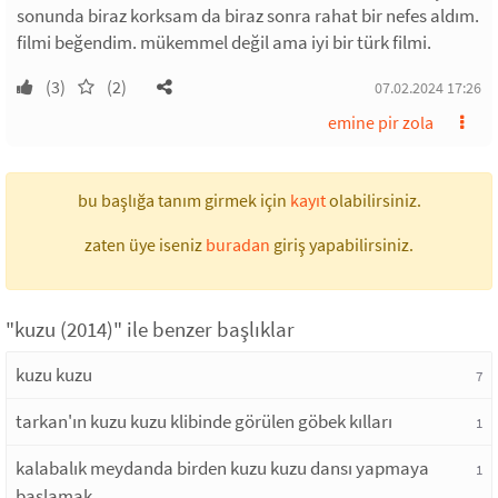
sonunda biraz korksam da biraz sonra rahat bir nefes aldım.
filmi beğendim. mükemmel değil ama iyi bir türk filmi.
(3)
(2)
07.02.2024 17:26
emine pir zola
bu başlığa tanım girmek için
kayıt
olabilirsiniz.
zaten üye iseniz
buradan
giriş yapabilirsiniz.
"kuzu (2014)" ile benzer başlıklar
kuzu kuzu
7
tarkan'ın kuzu kuzu klibinde görülen göbek kılları
1
kalabalık meydanda birden kuzu kuzu dansı yapmaya
1
başlamak