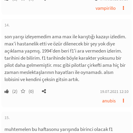
vampirillo
14.
son yarışı izleyemedim ama max ile karıştığı kazayı izledim.
max'i hastanelik etti ve özür dilenecek bir şey yok diye
açıklama yapmış. 1994'den beri f1'i ara vermeden izlerim.
tarihini de bilirim. f1 tarihinde böyle karakter yoksunu bir
pilot daha gelmemiştir. msc gibi pilotlar çirkefti ama hiç bir
zaman meslektaşlarının hayatları ile oynamadı. alsın
lobisini ve kendini çeksin gitsin artık.
(2)
(0)
19.07.2021 12:10
anubis
15.
muhtemelen bu haftasonu yarışında birinci olacak f1