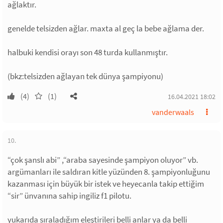
ağlaktır.
genelde telsizden ağlar. maxta al geç la bebe ağlama der.
halbuki kendisi orayı son 48 turda kullanmıştır.
(bkz:telsizden ağlayan tek dünya şampiyonu)
(4)
(1)
16.04.2021 18:02
vanderwaals
10.
“çok şanslı abi” ,“araba sayesinde şampiyon oluyor” vb.
argümanları ile saldıran kitle yüzünden 8. şampiyonluğunu
kazanması için büyük bir istek ve heyecanla takip ettiğim
“sir” ünvanına sahip ingiliz f1 pilotu.
yukarıda sıraladığım eleştirileri belli anlar ya da belli