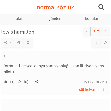
normal sözlük
akış
gündem
konular
lewis hamilton
1
1.
formula 1'de yedi dünya şampiyonluğu olan ilk siyahi yarış
pilotu.
(1)
(0)
15.11.2020 21:14
süt helvası
2.