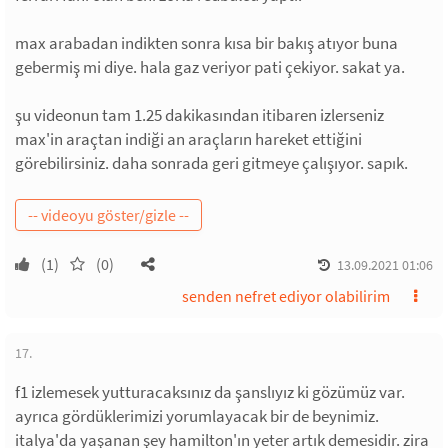
max arabadan indikten sonra kısa bir bakış atıyor buna
gebermiş mi diye. hala gaz veriyor pati çekiyor. sakat ya.
şu videonun tam 1.25 dakikasından itibaren izlerseniz
max'in araçtan indiği an araçların hareket ettiğini
görebilirsiniz. daha sonrada geri gitmeye çalışıyor. sapık.
(1)
(0)
13.09.2021 01:06
senden nefret ediyor olabilirim
17.
f1 izlemesek yutturacaksınız da şanslıyız ki gözümüz var.
ayrıca gördüklerimizi yorumlayacak bir de beynimiz.
italya'da yaşanan şey hamilton'ın yeter artık demesidir. zira