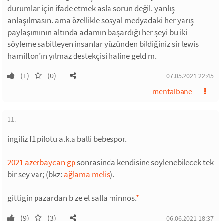
durumlar için ifade etmek asla sorun değil. yanlış
anlaşılmasın. ama özellikle sosyal medyadaki her yarış
paylaşımının altında adamın başardığı her şeyi bu iki
söyleme sabitleyen insanlar yüzünden bildiğiniz sir lewis
hamilton’ın yılmaz destekçisi haline geldim.
(1)
(0)
07.05.2021 22:45
mentalbane
11.
ingiliz f1 pilotu a.k.a balli bebespor.
2021 azerbaycan gp
sonrasinda kendisine soylenebilecek tek
bir sey var; (bkz:
ağlama melis
).
gittigin pazardan bize el salla minnos.
*
(9)
(3)
06.06.2021 18:37