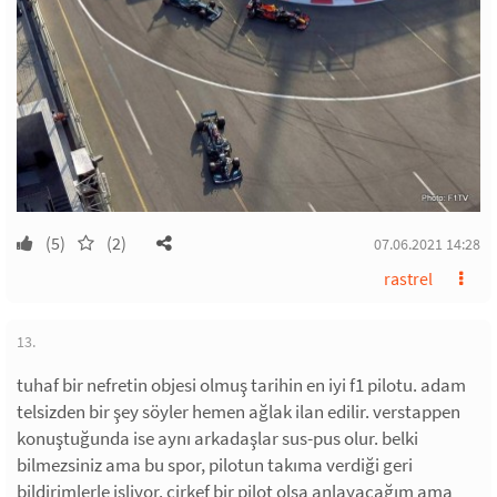
(5)
(2)
07.06.2021 14:28
rastrel
13.
tuhaf bir nefretin objesi olmuş tarihin en iyi f1 pilotu. adam
telsizden bir şey söyler hemen ağlak ilan edilir. verstappen
konuştuğunda ise aynı arkadaşlar sus-pus olur. belki
bilmezsiniz ama bu spor, pilotun takıma verdiği geri
bildirimlerle işliyor. çirkef bir pilot olsa anlayacağım ama