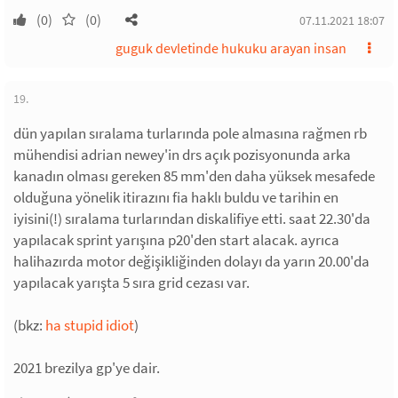
(0)
(0)
07.11.2021 18:07
guguk devletinde hukuku arayan insan
19.
dün yapılan sıralama turlarında pole almasına rağmen rb
mühendisi adrian newey'in drs açık pozisyonunda arka
kanadın olması gereken 85 mm'den daha yüksek mesafede
olduğuna yönelik itirazını fia haklı buldu ve tarihin en
iyisini(!) sıralama turlarından diskalifiye etti. saat 22.30'da
yapılacak sprint yarışına p20'den start alacak. ayrıca
halihazırda motor değişikliğinden dolayı da yarın 20.00'da
yapılacak yarışta 5 sıra grid cezası var.
(bkz:
ha stupid idiot
)
2021 brezilya gp'ye dair.