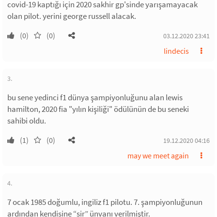
covid-19 kaptığı için 2020 sakhir gp'sinde yarışamayacak
olan pilot. yerini george russell alacak.
(0)
(0)
03.12.2020 23:41
lindecis
3.
bu sene yedinci f1 dünya şampiyonluğunu alan lewis
hamilton, 2020 fia "yılın kişiliği" ödülünün de bu seneki
sahibi oldu.
(1)
(0)
19.12.2020 04:16
may we meet again
4.
7 ocak 1985 doğumlu, ingiliz f1 pilotu. 7. şampiyonluğunun
ardından kendisine “sir” ünvanı verilmiştir.