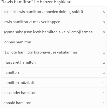
"lewis hamilton" ile benzer başlıklar
kendini lewis hamilton zanneden dolmuş şoförü
5
lewis hamilton vs max verstappen
3
şeyma subaşı’nın lewis hamilton'a kalpli emoji atması
5
johnny hamilton
1
f1 pilotu hamilton koronavirüse yakalanması
2
margaret hamilton
2
hamilton
3
hamilton müzikali
1
alexander hamilton
1
donald hamilton
1