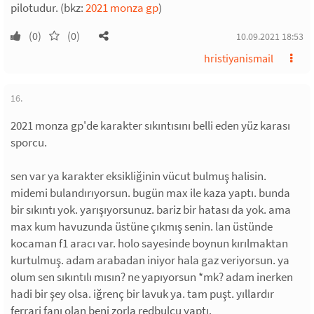
pilotudur. (bkz:
2021 monza gp
)
(0)
(0)
10.09.2021 18:53
hristiyanismail
16.
2021 monza gp'de karakter sıkıntısını belli eden yüz karası
sporcu.
sen var ya karakter eksikliğinin vücut bulmuş halisin.
midemi bulandırıyorsun. bugün max ile kaza yaptı. bunda
bir sıkıntı yok. yarışıyorsunuz. bariz bir hatası da yok. ama
max kum havuzunda üstüne çıkmış senin. lan üstünde
kocaman f1 aracı var. holo sayesinde boynun kırılmaktan
kurtulmuş. adam arabadan iniyor hala gaz veriyorsun. ya
olum sen sıkıntılı mısın? ne yapıyorsun *mk? adam inerken
hadi bir şey olsa. iğrenç bir lavuk ya. tam puşt. yıllardır
ferrari fanı olan beni zorla redbulcu yaptı.