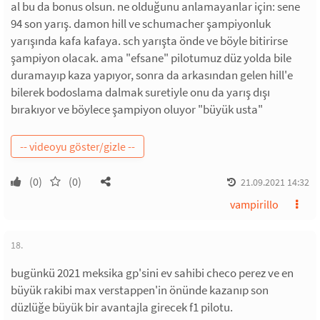
al bu da bonus olsun. ne olduğunu anlamayanlar için: sene
94 son yarış. damon hill ve schumacher şampiyonluk
yarışında kafa kafaya. sch yarışta önde ve böyle bitirirse
şampiyon olacak. ama "efsane" pilotumuz düz yolda bile
duramayıp kaza yapıyor, sonra da arkasından gelen hill'e
bilerek bodoslama dalmak suretiyle onu da yarış dışı
bırakıyor ve böylece şampiyon oluyor "büyük usta"
(0)
(0)
21.09.2021 14:32
vampirillo
18.
bugünkü 2021 meksika gp'sini ev sahibi checo perez ve en
büyük rakibi max verstappen'in önünde kazanıp son
düzlüğe büyük bir avantajla girecek f1 pilotu.