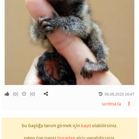
(0)
(0)
06.08.2025 16:47
sırıtma la
bu başlığa tanım girmek için
kayıt
olabilirsiniz.
zaten üye iseniz
buradan
giriş yapabilirsiniz.