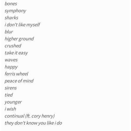
bones
symphony
sharks
i don't like myself
blur
higher ground
crushed
take it easy
waves
happy
ferris wheel
peace of mind
sirens
tied
younger
i wish
continual (ft. cory henry)
they don't know you like i do