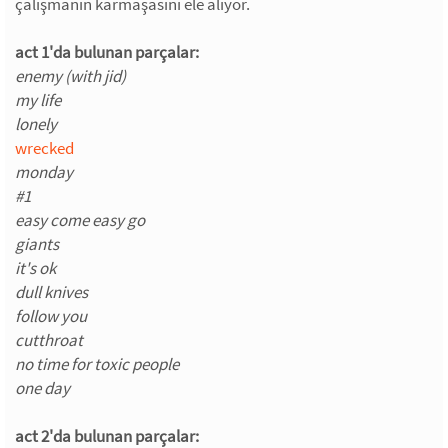
çalışmanın karmaşasını ele alıyor.
act 1'da bulunan parçalar:
enemy (with jid)
my life
lonely
wrecked
monday
#1
easy come easy go
giants
it's ok
dull knives
follow you
cutthroat
no time for toxic people
one day
act 2'da bulunan parçalar: