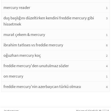
mercury reader
1
duş başlığını düzeltirken kendini freddie mercury gibi
3
hissetmek
murat çekem & mercury
1
ibrahim tatlıses vs freddie mercury
6
oğuzhan mercury koç
2
freddie mercury'den unutulmaz sözler
4
on mercury
1
freddie mercury'nin azerbaycan türkü olması
4