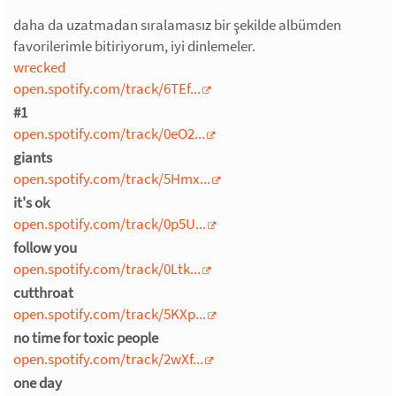
daha da uzatmadan sıralamasız bir şekilde albümden
favorilerimle bitiriyorum, iyi dinlemeler.
wrecked
open.spotify.com/track/6TEf...
#1
open.spotify.com/track/0eO2...
giants
open.spotify.com/track/5Hmx...
it's ok
open.spotify.com/track/0p5U...
follow you
open.spotify.com/track/0Ltk...
cutthroat
open.spotify.com/track/5KXp...
no time for toxic people
open.spotify.com/track/2wXf...
one day