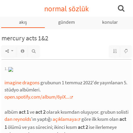
normal sözlük
akış
gündem
konular
mercury acts 1&2
1.
imagine dragons
grubunun 1 temmuz 2022'de yayınlanan 5.
stüdyo albümleri.
open.spotify.com/album/6yiX...
albüm
act 1
ve
act 2
olarak kısımdan oluşuyor. grubun solisti
dan reynolds
'ın yaptığı
açıklamaya
göre ilk kısım olan
act
1
ölümü ve yas sürecini; ikinci kısım
act 2
ise ilerlemeye