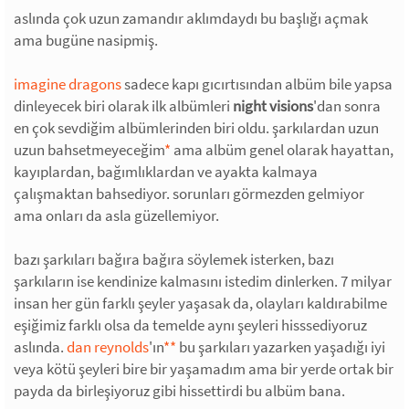
aslında çok uzun zamandır aklımdaydı bu başlığı açmak
ama bugüne nasipmiş.
imagine dragons
sadece kapı gıcırtısından albüm bile yapsa
dinleyecek biri olarak ilk albümleri
night visions
'dan sonra
en çok sevdiğim albümlerinden biri oldu. şarkılardan uzun
uzun bahsetmeyeceğim
*
ama albüm genel olarak hayattan,
kayıplardan, bağımlıklardan ve ayakta kalmaya
çalışmaktan bahsediyor. sorunları görmezden gelmiyor
ama onları da asla güzellemiyor.
bazı şarkıları bağıra bağıra söylemek isterken, bazı
şarkıların ise kendinize kalmasını istedim dinlerken. 7 milyar
insan her gün farklı şeyler yaşasak da, olayları kaldırabilme
eşiğimiz farklı olsa da temelde aynı şeyleri hisssediyoruz
aslında.
dan reynolds
'ın
*
*
bu şarkıları yazarken yaşadığı iyi
veya kötü şeyleri bire bir yaşamadım ama bir yerde ortak bir
payda da birleşiyoruz gibi hissettirdi bu albüm bana.