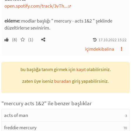
open.spotify.com/track/3vTh...
ekleme:
modlar başlığı " mercury - acts 1&2 " şeklinde
düzeltirlerse sevinirim.
(8)
(1)
17.10.2022 15:22
içimdekibalina
bu başlığa tanım girmek için
kayıt
olabilirsiniz.
zaten üye iseniz
buradan
giriş yapabilirsiniz.
"mercury acts 1&2" ile benzer başlıklar
acts of man
3
freddie mercury
70