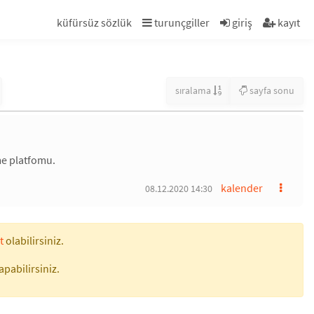
küfürsüz sözlük
turunçgiller
giriş
kayıt
sıralama
sayfa sonu
me platfomu.
kalender
08.12.2020 14:30
t
olabilirsiniz.
apabilirsiniz.