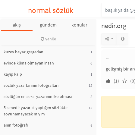
normal sözlük
nedir.org
akış
gündem
konular
yenile
kuzey beyaz gergedanı
1
1.
evinde klima olmayan insan
6
gelişmiş bir a
kayıp kalp
1
(1)
(0
sözlük yazarlarının fotoğrafları
12
sözlüğün en seksi yazarının iko olması
2
5 senedir yazarlık yaptığım sözlükte
12
soyunamayacak mıyım
anın fotoğrafı
8