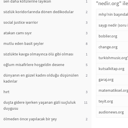
sen daha kötülerine layıksın
1
"nedir.org" il
sözlük koridorlarında dönen dedikodular
2
mhp'nin başındak
social justice warrior
3
saygı nedir (soru i
atakan camı sıyır
3
bobiler.org
mutlu eden basit şeyler
8
change.org
sözlükte kavga olmayınca ölü gibi olması
1
turkishmusic.org'
oğlum misafirlere hoşgeldin desene
5
kutsalkitap.org
dünyanın en güzel kadını olduğu düşünülen
2
garaj.org
kadınlar
matematiksel.or
hırt
3
teyit.org
duşta gidere işerken yaşanan gizli suçluluk
11
duygusu
audionews.org
ölmeden önce yapılacak bir şey
2