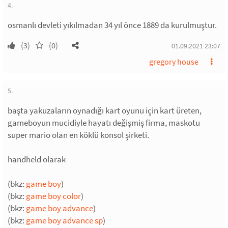
4.
osmanlı devleti yıkılmadan 34 yıl önce 1889 da kurulmuştur.
(3)
(0)
01.09.2021 23:07
gregory house
5.
başta yakuzaların oynadığı kart oyunu için kart üreten,
gameboyun mucidiyle hayatı değişmiş firma, maskotu
super mario olan en köklü konsol şirketi.
handheld olarak
(bkz:
game boy
)
(bkz:
game boy color
)
(bkz:
game boy advance
)
(bkz:
game boy advance sp
)