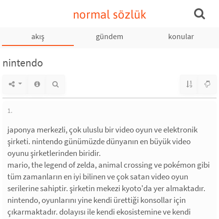
normal sözlük
akış
gündem
konular
nintendo
1.
japonya merkezli, çok uluslu bir video oyun ve elektronik
şirketi. nintendo günümüzde dünyanın en büyük video
oyunu şirketlerinden biridir.
mario, the legend of zelda, animal crossing ve pokémon gibi
tüm zamanların en iyi bilinen ve çok satan video oyun
serilerine sahiptir. şirketin mekezi kyoto'da yer almaktadır.
nintendo, oyunlarını yine kendi ürettiği konsollar için
çıkarmaktadır. dolayısı ile kendi ekosistemine ve kendi