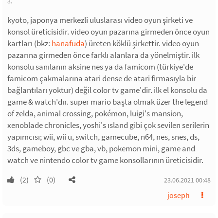
3.
kyoto, japonya merkezli uluslarası video oyun şirketi ve
konsol üreticisidir. video oyun pazarına girmeden önce oyun
kartları (bkz:
hanafuda
) üreten köklü şirkettir. video oyun
pazarına girmeden önce farklı alanlara da yönelmiştir. ilk
konsolu sanılanın aksine nes ya da famicom (türkiye'de
famicom çakmalarına atari dense de atari firmasıyla bir
bağlantıları yoktur) değil color tv game'dir. ilk el konsolu da
game & watch'dır. super mario başta olmak üzer the legend
of zelda, animal crossing, pokémon, luigi's mansion,
xenoblade chronicles, yoshi's ısland gibi çok sevilen serilerin
yapımcısı; wii, wii u, switch, gamecube, n64, nes, snes, ds,
3ds, gameboy, gbc ve gba, vb, pokemon mini, game and
watch ve nintendo color tv game konsollarının üreticisidir.
(2)
(0)
23.06.2021 00:48
joseph