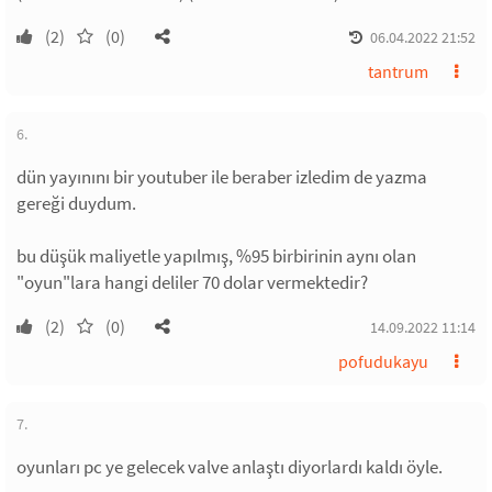
(2)
(0)
06.04.2022 21:52
tantrum
6.
dün yayınını bir youtuber ile beraber izledim de yazma
gereği duydum.
bu düşük maliyetle yapılmış, %95 birbirinin aynı olan
"oyun"lara hangi deliler 70 dolar vermektedir?
(2)
(0)
14.09.2022 11:14
pofudukayu
7.
oyunları pc ye gelecek valve anlaştı diyorlardı kaldı öyle.