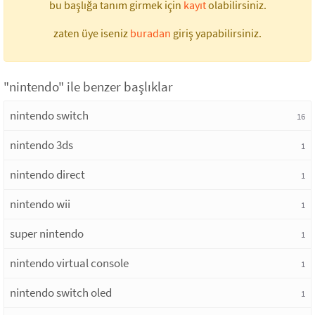
bu başlığa tanım girmek için
kayıt
olabilirsiniz.
zaten üye iseniz
buradan
giriş yapabilirsiniz.
"nintendo" ile benzer başlıklar
nintendo switch
16
nintendo 3ds
1
nintendo direct
1
nintendo wii
1
super nintendo
1
nintendo virtual console
1
nintendo switch oled
1