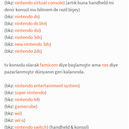
(bkz:
nintendo virtual console
) (artık buna handheld mi
denir konsol mu bilmem de rezil bişey)
(bkz:
nintendo ds
)
(bkz:
nintendo ds lite
)
(bkz:
nintendo dsi
)
(bkz:
nintendo 3ds
)
(bkz:
new nintendo 3ds
)
(bkz:
nintendo 2ds
)
tv konsolu olarak
famicom
diye başlamıştır ama
nes
diye
pazarlanmıştır dünyanın geri kalanında.
(bkz:
nintendo entertainment system
)
(bkz:
super nintendo
)
(bkz:
nintendo 64
)
(bkz:
gamecube
)
(bkz:
wii
)
(bkz:
wii u
)
(bkz:
nintendo switch
) (handheld & konsol)