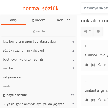
normal sözlük
noktalı mı n
akış
gündem
konular
yenile
kısa boyluların uzun boylulara bakışı
6
1.
sözlük yazarlarının kahveleri
2
sıkılıyorum di
beethoven waldstein sonatı
1
(0)
(0
malibu
3
rahşan ecevit
1
2.
misfit
1
umlaut a için 
günaydın sözlük
12
(0)
(0
30 yaşını geçip ailesiyle aynı yalıda yaşayan
2