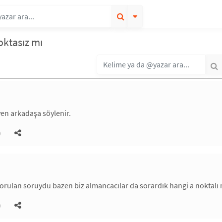
oktasız mı
yen arkadaşa söylenir.
)
sorulan soruydu bazen biz almancacılar da sorardık hangi a noktalı 
)