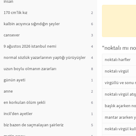
insan
170 cm'lik kız
2
kalbin acıyınca sığındığın şeyler
6
cansever
3
9 ağustos 2026 istanbul nemi
4
"noktalı mı no
normal sözlük yazarlarının yaptığı yürüyüşler
4
noktalı harfler
uzun boylu olmanın zararları
8
noktalı virgül
günün ayeti
1
virgüllü ve sonu 
anne
2
noktalı virgül atış
en korkulan ölüm şekli
6
başlık açarken no
incil'den ayetler
1
mantar ararken ye
biz bazen de saçmalayan şairleriz
5
noktalı virgül ku
1