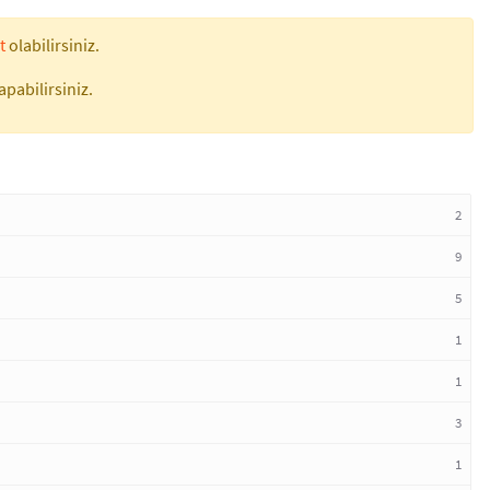
t
olabilirsiniz.
apabilirsiniz.
2
9
5
1
1
3
1