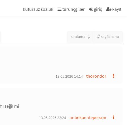
küfürsüz sözlük
turunçgiller
giriş
kayıt
sıralama
sayfa sonu
thorondor
13.05.2026 14:14
mı seğil mi
unbekannteperson
13.05.2026 22:24