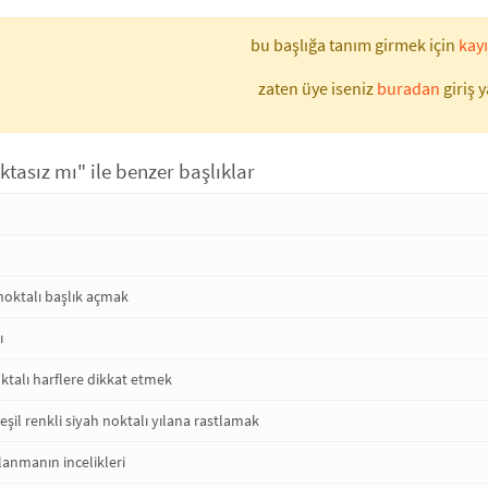
bu başlığa tanım girmek için
kayı
zaten üye iseniz
buradan
giriş y
ktasız mı" ile benzer başlıklar
noktalı başlık açmak
ı
ktalı harflere dikkat etmek
şil renkli siyah noktalı yılana rastlamak
llanmanın incelikleri