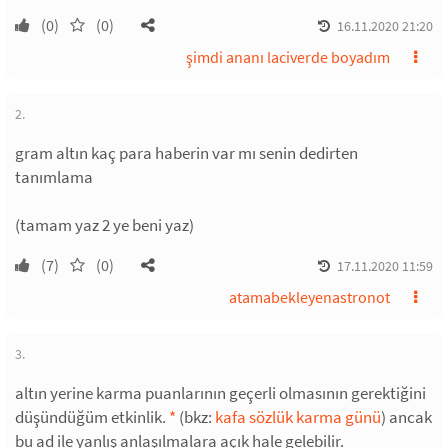
(0)
(0)
16.11.2020 21:20
şimdi ananı laciverde boyadım
2.
gram altın kaç para haberin var mı senin dedirten
tanımlama
(tamam yaz 2 ye beni yaz)
(7)
(0)
17.11.2020 11:59
atamabekleyenastronot
3.
altın yerine karma puanlarının geçerli olmasının gerektiğini
düşündüğüm etkinlik.
*
(bkz:
kafa sözlük karma günü
) ancak
bu ad ile yanlış anlaşılmalara açık hale gelebilir.