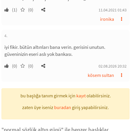
(1)
(0)
11.04.2021 01:43
ironika
4.
iyi fikir. bütün altınları bana verin. gerisini unutun.
güveninizin eseri aslı yok bankası.
(0)
(0)
02.08.2026 20:32
kösem sultan
bu başlığa tanım girmek için
kayıt
olabilirsiniz.
zaten üye iseniz
buradan
giriş yapabilirsiniz.
"normal sözlük altın günü" ile benzer başlıklar