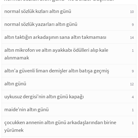
normal sözlük kızları altın günü
10
normal sözlük yazarları altın günü
9
altın taktığın arkadaşının sana altın takmaması
14
altın mikrofon ve altın ayakkabı ödülleri alıp kale
1
alınmamak
altın'a güvenli liman demişler altın batışa geçmiş
9
altın günü
12
uykusuz dergisi'nin altın günü kapağı
4
maide'nin altın günü
1
çocukken annenin altın günü arkadaşlarından birine
1
yürümek